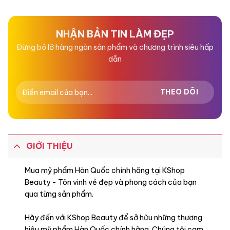
hạng
hạng
0
0
5
5
sao
sao
NHẬN BẢN TIN LÀM ĐẸP
Đừng bỏ lỡ hàng ngàn sản phẩm và chương trình siêu hấp
dẫn
GIỚI THIỆU
Mua mỹ phẩm Hàn Quốc chính hãng tại KShop
Beauty - Tôn vinh vẻ đẹp và phong cách của bạn
qua từng sản phẩm.
Hãy đến với KShop Beauty để sở hữu những thương
hiệu mỹ phẩm Hàn Quốc chính hãng. Chúng tôi cam