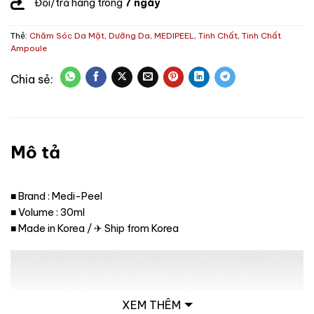
Đổi/trả hàng trong
7 ngày
Thẻ:
Chăm Sóc Da Mặt
,
Dưỡng Da
,
MEDIPEEL
,
Tinh Chất
,
Tinh Chất
Ampoule
Mô tả
■ Brand : Medi-Peel
■ Volume : 30ml
■ Made in Korea / ✈ Ship from Korea
XEM THÊM