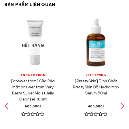
SẢN PHẨM LIÊN QUAN
HẾT HÀNG
ANSWER FROM
PRETTYSKIN
[answer from] Sữa Rửa
[PrettySkin] Tinh Chất
Mặt answer from Very
PrettySkin B5 Hydra Max
Berry Super Moist Jelly
Serum 50ml
Cleanser 100ml
600,000
₫
400,000
₫
Được
Được
xếp
xếp