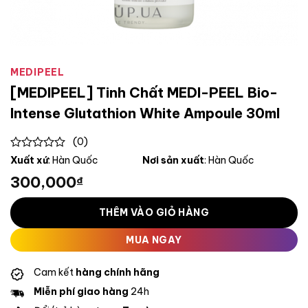
MEDIPEEL
[MEDIPEEL] Tinh Chất MEDI-PEEL Bio-
Intense Glutathion White Ampoule 30ml
(0)
0
Xuất xứ
: Hàn Quốc
Nơi sản xuất
: Hàn Quốc
out
300,000
₫
of
5
THÊM VÀO GIỎ HÀNG
MUA NGAY
Cam kết
hàng chính hãng
Miễn phí giao hàng
24h