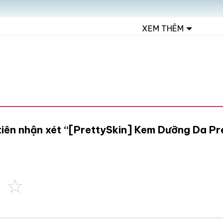
XEM THÊM
 tiên nhận xét “[PrettySkin] Kem Dưỡng Da P