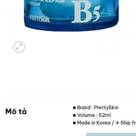
■ Brand : PrettySkin
Mô tả
■ Volume : 52ml
■ Made in Korea / ✈ Ship 