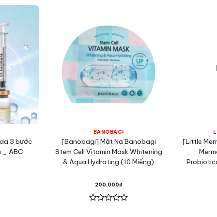
BANOBAGI
L
 da 3 bước
[Banobagi] Mặt Nạ Banobagi
[Little Me
a _ ABC
Stem Cell Vitamin Mask Whitening
Merma
& Aqua Hydrating (10 Miếng)
Probiotic
200,000
₫
Được
xếp