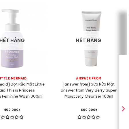
HẾT HÀNG
HẾT HÀNG
ITTLE MERMAID
ANSWER FROM
rmaid] Bọt Rửa Mặt Little
[answer from] Sữa Rửa Mặt
id This is Princess
answer from Very Berry Super
s Feminine Wash 300ml
Moist Jelly Cleanser 100ml
400,000
₫
600,000
₫
Được
Được
xếp
xếp