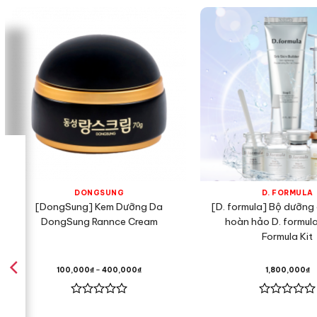
DONGSUNG
D. FORMULA
[DongSung] Kem Dưỡng Da
[D. formula] Bộ dưỡng
DongSung Rannce Cream
hoàn hảo D. formul
Formula Kit
100,000
₫
–
400,000
₫
1,800,000
₫
Được
Được
xếp
xếp