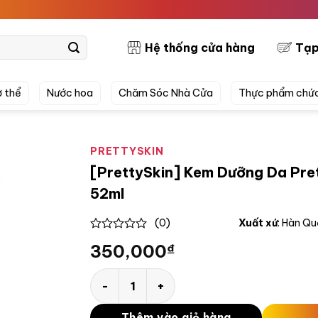
PRETT
Hệ thống cửa hàng
Tạp
 thể
Nước hoa
Chăm Sóc Nhà Cửa
Thực phẩm chứ
PRETTYSKIN
[PrettySkin] Kem Dưỡng Da Pre
52ml
(0)
Xuất xứ
: Hàn Q
0
350,000
₫
out
of
5
[PrettySkin] Kem Dưỡng Da PrettySkin Hyd
Thêm vào giỏ hàng