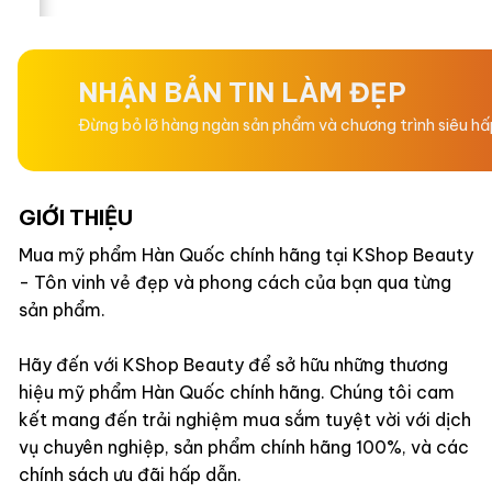
hạng
hạng
0
0
5
5
sao
sao
NHẬN BẢN TIN LÀM ĐẸP
Đừng bỏ lỡ hàng ngàn sản phẩm và chương trình siêu h
GIỚI THIỆU
Mua mỹ phẩm Hàn Quốc chính hãng tại KShop Beauty
- Tôn vinh vẻ đẹp và phong cách của bạn qua từng
sản phẩm.
Hãy đến với KShop Beauty để sở hữu những thương
hiệu mỹ phẩm Hàn Quốc chính hãng. Chúng tôi cam
kết mang đến trải nghiệm mua sắm tuyệt vời với dịch
vụ chuyên nghiệp, sản phẩm chính hãng 100%, và các
chính sách ưu đãi hấp dẫn.