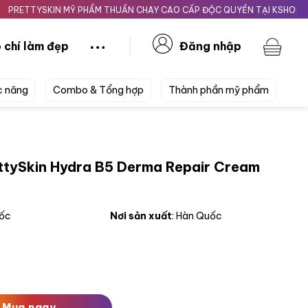
YSKIN MỸ PHẨM THUẦN CHAY CAO CẤP ĐỘC QUYỀN TẠI KSHOPBEAUTY.V
 chí làm đẹp
Đăng nhập
c năng
Combo & Tổng hợp
Thành phần mỹ phẩm
ttySkin Hydra B5 Derma Repair Cream
uốc
Nơi sản xuất
: Hàn Quốc
ra B5 Derma Repair Cream 52ml số lượng
Mua ngay