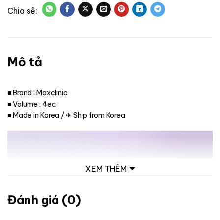
Mô tả
■ Brand : Maxclinic
■ Volume : 4ea
■ Made in Korea / ✈ Ship from Korea
XEM THÊM
Đánh giá (0)