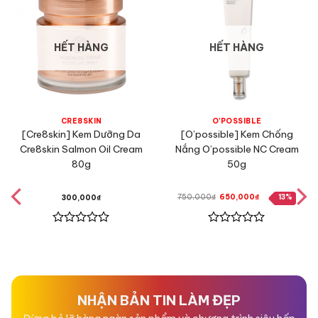
HẾT HÀNG
HẾT HÀNG
CRE8SKIN
O'POSSIBLE
[Cre8skin] Kem Dưỡng Da
[O’possible] Kem Chống
Cre8skin Salmon Oil Cream
Nắng O’possible NC Cream
80g
50g
Giá
Giá
750,000
₫
650,000
₫
13%
300,000
₫
gốc
hiện
là:
tại
750,000₫.
là:
650,000₫.
Được
Được
xếp
xếp
hạng
hạng
0
0
5
5
sao
sao
NHẬN BẢN TIN LÀM ĐẸP