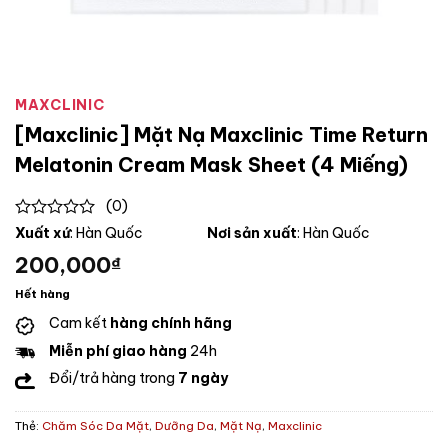
MAXCLINIC
[Maxclinic] Mặt Nạ Maxclinic Time Return
Melatonin Cream Mask Sheet (4 Miếng)
(0)
0
Xuất xứ
: Hàn Quốc
Nơi sản xuất
: Hàn Quốc
out
200,000
₫
of
5
Hết hàng
Cam kết
hàng chính hãng
Miễn phí giao hàng
24h
Đổi/trả hàng trong
7 ngày
Thẻ:
Chăm Sóc Da Mặt
,
Dưỡng Da
,
Mặt Nạ
,
Maxclinic