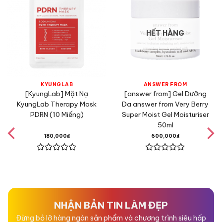
HẾT HÀNG
KYUNGLAB
ANSWER FROM
[KyungLab] Mặt Nạ
[answer from] Gel Dưỡng
KyungLab Therapy Mask
Da answer from Very Berry
PDRN (10 Miếng)
Super Moist Gel Moisturiser
50ml
180,000
₫
600,000
₫
Được
Được
xếp
xếp
hạng
hạng
0
0
5
5
sao
sao
NHẬN BẢN TIN LÀM ĐẸP
Đừng bỏ lỡ hàng ngàn sản phẩm và chương trình siêu hấp