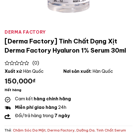
DERMA FACTORY
[Derma Factory] Tinh Chất Dạng Xịt
Derma Factory Hyaluron 1% Serum 30ml
(0)
0
Xuất xứ
: Hàn Quốc
Nơi sản xuất
: Hàn Quốc
out
150,000
₫
of
5
Hết hàng
Cam kết
hàng chính hãng
Miễn phí giao hàng
24h
Đổi/trả hàng trong
7 ngày
Thẻ:
Chăm Sóc Da Mặt
,
Derma Factory
,
Dưỡng Da
,
Tinh Chất Serum