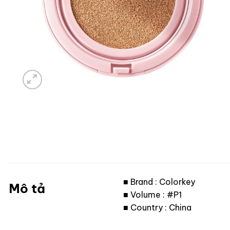
■ Brand : Colorkey
Mô tả
■ Volume : #P1
■ Country : China