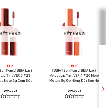
HẾT HÀNG
HẾT HÀNG
BBIA
BBIA
Son Kem Lì BBIA Last
[BBIA] Son Kem Lì BBIA Last
 Lip Tint VER 5 #23
Velvet Lip Tint VER 4 #20 More
ic Note 5g Cam Đất
Mature 5g Đỏ Hồng Đất San Hô
200,000
₫
200,000
₫
Được
Được
xếp
xếp