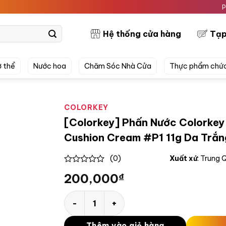
PRETTYS
Hệ thống cửa hàng
Tạp
 thể
Nước hoa
Chăm Sóc Nhà Cửa
Thực phẩm chứ
COLORKEY
[Colorkey] Phấn Nước Colorkey 
Cushion Cream #P1 11g Da Trắ
(0)
Xuất xứ
: Trung
0
200,000
₫
out
of
5
[Colorkey] Phấn Nước Colorkey Long Lasti
Thêm vào giỏ hàng