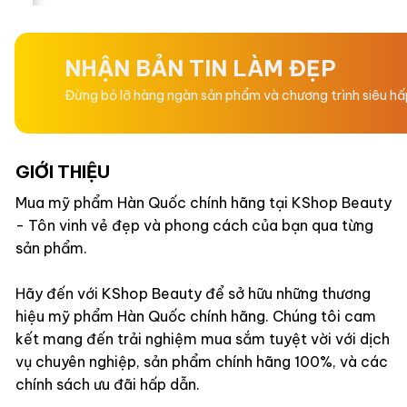
hạng
hạng
0
0
5
5
sao
sao
NHẬN BẢN TIN LÀM ĐẸP
Đừng bỏ lỡ hàng ngàn sản phẩm và chương trình siêu h
GIỚI THIỆU
Mua mỹ phẩm Hàn Quốc chính hãng tại KShop Beauty
- Tôn vinh vẻ đẹp và phong cách của bạn qua từng
sản phẩm.
Hãy đến với KShop Beauty để sở hữu những thương
hiệu mỹ phẩm Hàn Quốc chính hãng. Chúng tôi cam
kết mang đến trải nghiệm mua sắm tuyệt vời với dịch
vụ chuyên nghiệp, sản phẩm chính hãng 100%, và các
chính sách ưu đãi hấp dẫn.