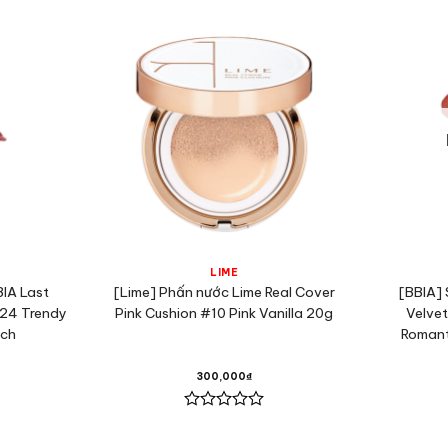
LIME
BIA Last
[Lime] Phấn nước Lime Real Cover
[BBIA] 
#24 Trendy
Pink Cushion #10 Pink Vanilla 20g
Velvet
ạch
Romant
300,000
₫
Được
xếp