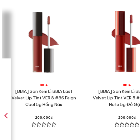
BBIA
BBIA
[BBIA] Son Kem Lì BBIA Last
[BBIA] Son Kem Lì B
Velvet Lip Tint VER 8 #36 Feign
Velvet Lip Tint VER 5 
Cool 5g Hồng Nâu
Note 5g Đỏ G
200,000
₫
200,000
₫
Được
Được
xếp
xếp