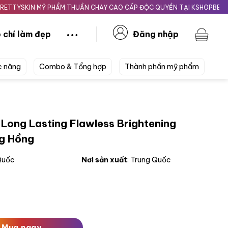
KIN MỸ PHẨM THUẦN CHAY CAO CẤP ĐỘC QUYỀN TẠI KSHOPBEAUTY.VN
 chí làm đẹp
Đăng nhập
c năng
Combo & Tổng hợp
Thành phần mỹ phẩm
Long Lasting Flawless Brightening
ng Hồng
 Quốc
Nơi sản xuất
: Trung Quốc
ng Flawless Brightening Cushion Cream #P1 11g Da Trắng Hồ
Mua ngay