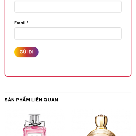
Email
*
Hương Cà Phê,
Hương Caramel,
Hương Vanilla,
SẢN PHẨM LIÊN QUAN
Hương Đầu
Quả Lê,