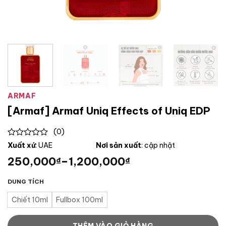
ARMAF
[Armaf] Armaf Uniq Effects of Uniq EDP
(0)
0
Xuất xứ
: UAE
Nơi sản xuất
: cập nhật
out
250,000
–
1,200,000
₫
₫
of
5
DUNG TÍCH
Chiết 10ml
Fullbox 100ml
THÊM VÀO GIỎ HÀNG