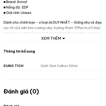
■ Brand: Armaf
■ Nồng độ : EDP
■ Giới tính: Unisex
Dành cho chính bạn – vì bạn là DUY NHẤT – Giống như vẻ đẹp
rực rỡ của viên kim cương ruby, hương thơm “Effects of Uniq”
trong bộ sưu tập Úniq của Armaf nắm bắt mọi khía cạnh của
XEM THÊM
bản sắc và sự gợi cảm, sang chảnh của phái nữ. Hương thơm
tinh tế này là sự nâng cấp hoàn hảo cho những cô gái vốn
mang thần thái kiêu kỳ và khí chất sang trọng khó quên.
Thông tin bổ sung
DUNG TÍCH
Chiết 10ml, Fullbox 100ml
Đánh giá (0)