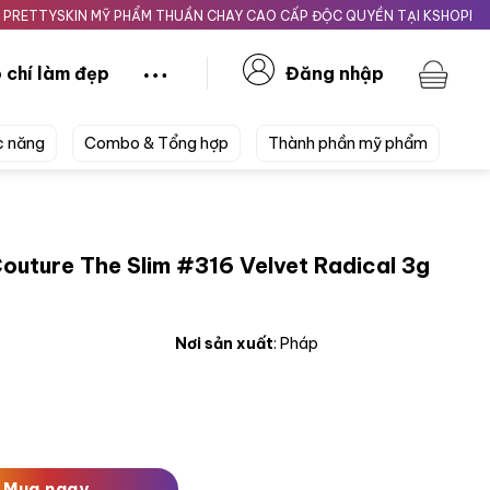
YSKIN MỸ PHẨM THUẦN CHAY CAO CẤP ĐỘC QUYỀN TẠI KSHOPBEAUTY.V
 chí làm đẹp
Đăng nhập
c năng
Combo & Tổng hợp
Thành phần mỹ phẩm
outure The Slim #316 Velvet Radical 3g
Nơi sản xuất
: Pháp
Slim #316 Velvet Radical 3g Cam Nâu Đất số lượng
Mua ngay