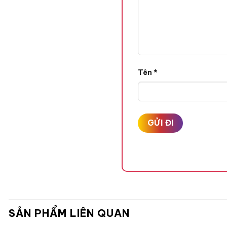
Tên
*
YSL Rouge Pur Couture The
SẢN PHẨM LIÊN QUAN
này vẫn toát lên thiết kế 