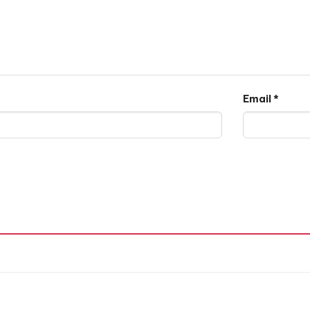
Email
*
 Slim là dòng son cao cấp mà bất kỳ cô gái nào cũng muố
sang trọng và thanh lịch gây ấn tượng mạnh mẽ với người s