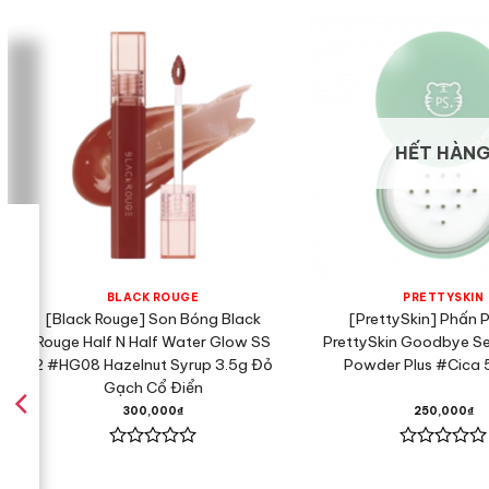
với lớp son mỏng nhẹ giống 
Ngoài bảng màu son “vạn n
dưỡng cho môi luôn được 
chì, không làm thâm môi h
HẾT HÀN
BLACK ROUGE
PRETTYSKIN
[Black Rouge] Son Bóng Black
[PrettySkin] Phấn 
Rouge Half N Half Water Glow SS
PrettySkin Goodbye Se
2 #HG08 Hazelnut Syrup 3.5g Đỏ
Powder Plus #Cica 
Gạch Cổ Điển
300,000
₫
250,000
₫
Được
Được
xếp
xếp