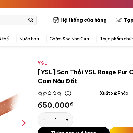
PRETT
Hệ thống cửa hàng
Tạp
 thể
Nước hoa
Chăm Sóc Nhà Cửa
Thực phẩm chứ
YSL
[YSL] Son Thỏi YSL Rouge Pur C
Cam Nâu Đất
(0)
Xuất xứ
: Pháp
0
650,000
₫
out
of
5
[YSL] Son Thỏi YSL Rouge Pur Couture The 
Thêm vào giỏ hàng