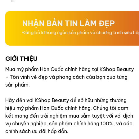
hạng
hạng
0
0
5
5
sao
sao
NHẬN BẢN TIN LÀM ĐẸP
Đừng bỏ lỡ hàng ngàn sản phẩm và chương trình siêu h
GIỚI THIỆU
Mua mỹ phẩm Hàn Quốc chính hãng tại KShop Beauty
- Tôn vinh vẻ đẹp và phong cách của bạn qua từng
sản phẩm.
Hãy đến với KShop Beauty để sở hữu những thương
hiệu mỹ phẩm Hàn Quốc chính hãng. Chúng tôi cam
kết mang đến trải nghiệm mua sắm tuyệt vời với dịch
vụ chuyên nghiệp, sản phẩm chính hãng 100%, và các
chính sách ưu đãi hấp dẫn.