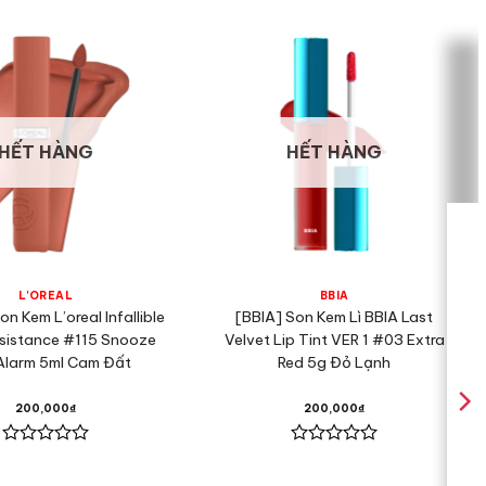
ảm giác nặng môi hay bết dính.
n có chứa các thành phần dưỡng môi để bảo vệ và nuôi
ẩn của son cũng được đánh giá cao. Son không chứa
HẾT HÀNG
HẾT HÀNG
L'OREAL
BBIA
on Kem L’oreal Infallible
[BBIA] Son Kem Lì BBIA Last
sistance #115 Snooze
Velvet Lip Tint VER 1 #03 Extra
Alarm 5ml Cam Đất
Red 5g Đỏ Lạnh
200,000
₫
200,000
₫
Được
Được
xếp
xếp