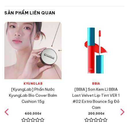
SẢN PHẨM LIÊN QUAN
KYUNGLAB
BBIA
[KyungLab] Phấn Nước
[BBIA] Son Kem Lì BBIA
KyungLab Bio Cover Balm
Last Velvet Lip Tint VER 1
Cushion 15g
#02 Extra Bounce 5g Đỏ
Cam
600,000
₫
200,000
₫
Được
Được