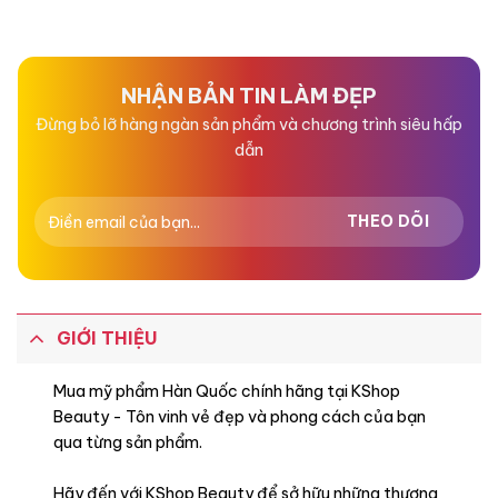
xếp
xếp
hạng
hạng
0
0
5
5
sao
sao
NHẬN BẢN TIN LÀM ĐẸP
Đừng bỏ lỡ hàng ngàn sản phẩm và chương trình siêu hấp
dẫn
GIỚI THIỆU
Mua mỹ phẩm Hàn Quốc chính hãng tại KShop
Beauty - Tôn vinh vẻ đẹp và phong cách của bạn
qua từng sản phẩm.
Hãy đến với KShop Beauty để sở hữu những thương