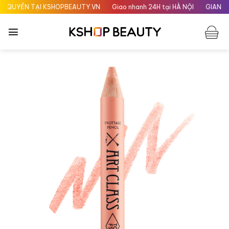
Chuyển
QUYỀN TẠI KSHOPBEAUTY.VN
Giao nhanh 24H tại HÀ NỘI
GIAN HÀNG
đến
nội
dung