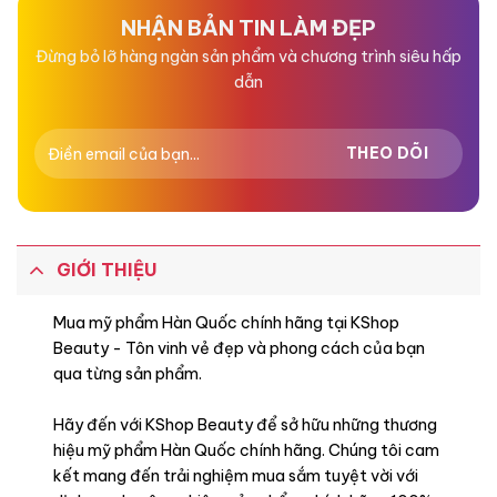
sao
sao
NHẬN BẢN TIN LÀM ĐẸP
Đừng bỏ lỡ hàng ngàn sản phẩm và chương trình siêu hấp
dẫn
GIỚI THIỆU
Mua mỹ phẩm Hàn Quốc chính hãng tại KShop
Beauty - Tôn vinh vẻ đẹp và phong cách của bạn
qua từng sản phẩm.
Hãy đến với KShop Beauty để sở hữu những thương
hiệu mỹ phẩm Hàn Quốc chính hãng. Chúng tôi cam
kết mang đến trải nghiệm mua sắm tuyệt vời với