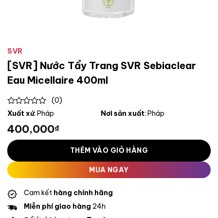
SVR
[SVR] Nước Tẩy Trang SVR Sebiaclear
Eau Micellaire 400ml
(0)
0
Xuất xứ
: Pháp
Nơi sản xuất
: Pháp
out
400,000
₫
of
5
THÊM VÀO GIỎ HÀNG
MUA NGAY
Cam kết
hàng chính hãng
Miễn phí giao hàng
24h