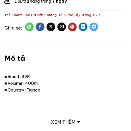
Đổi/trả hàng trong
7 ngày
Thẻ:
Chăm Sóc Da Mặt
,
Dưỡng Da
,
Nước Tẩy Trang
,
SVR
Mô tả
■ Brand : SVR
■ Volume : 400ml
■ Country : France
XEM THÊM