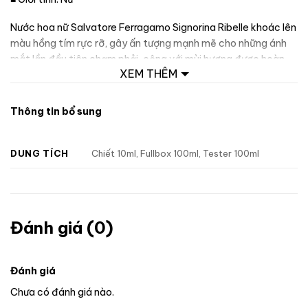
Nước hoa nữ Salvatore Ferragamo Signorina Ribelle khoác lên
màu hồng tím rực rỡ, gây ấn tượng mạnh mẽ cho những ánh
mắt lần đầu tiên chạm phải, cộng với mùi hương được hoàn
XEM THÊM
thiện kỹ lưỡng, chắc chắn Signorina Ribelle sẽ là cô bạn thích
hợp cho các nàng trong mùa cuối năm này.
Thông tin bổ sung
DUNG TÍCH
Chiết 10ml, Fullbox 100ml, Tester 100ml
Đánh giá (0)
Đánh giá
Chưa có đánh giá nào.