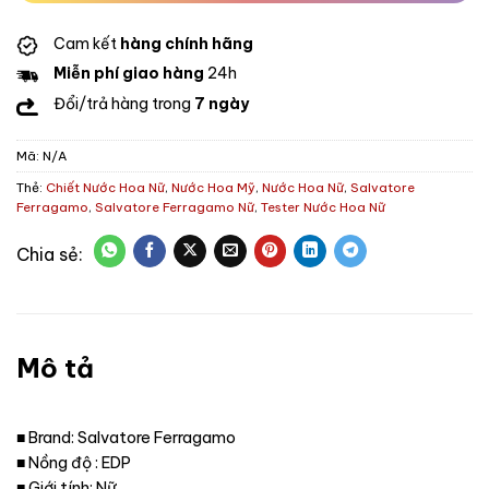
Cam kết
hàng chính hãng
Miễn phí giao hàng
24h
Đổi/trả hàng trong
7 ngày
Mã:
N/A
Thẻ:
Chiết Nước Hoa Nữ
,
Nước Hoa Mỹ
,
Nước Hoa Nữ
,
Salvatore
Ferragamo
,
Salvatore Ferragamo Nữ
,
Tester Nước Hoa Nữ
Mô tả
■ Brand: Salvatore Ferragamo
■ Nồng độ : EDP
■ Giới tính: Nữ