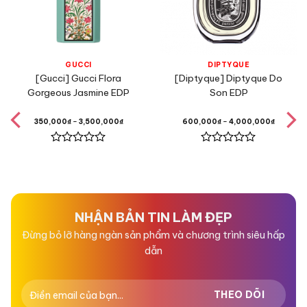
Đặc điểm
GUCCI
DIPTYQUE
[Gucci] Gucci Flora
[Diptyque] Diptyque Do
Gorgeous Jasmine EDP
Son EDP
350,000
₫
–
3,500,000
₫
600,000
₫
–
4,000,000
₫
Được
Được
xếp
xếp
hạng
hạng
0
0
5
5
sao
sao
NHẬN BẢN TIN LÀM ĐẸP
Đừng bỏ lỡ hàng ngàn sản phẩm và chương trình siêu hấp
dẫn