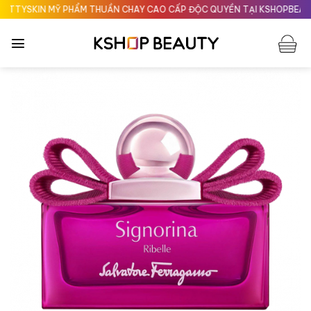
Chuyển
TYSKIN MỸ PHẨM THUẦN CHAY CAO CẤP ĐỘC QUYỀN TẠI KSHOPBEAUTY.
đến
nội
dung