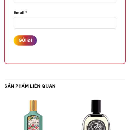
Quả Mâm Xôi,
Email
*
Hương Giữa
Cây Bách Xù,
Hoa Huệ,
Hương Cuối
SẢN PHẨM LIÊN QUAN
Bánh Mousse,
Hoắc Hương,
Hương Vanilla,