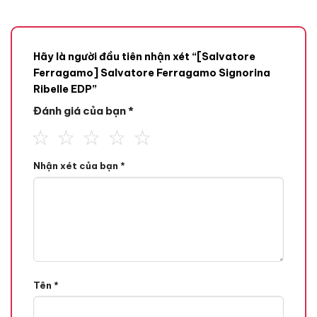
Hãy là người đầu tiên nhận xét “[Salvatore
Ferragamo] Salvatore Ferragamo Signorina
Ribelle EDP”
Đánh giá của bạn
*
Mùi hương
Tone Hương
Nhận xét của bạn
*
Hoắc Hương,
Hương Kem,
Hương Đầu
Tên
*
Hoa Cam Neroli,