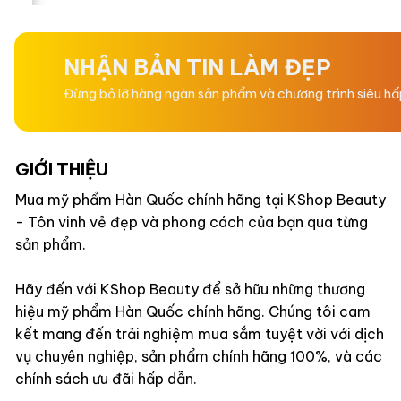
hạng
hạng
0
0
5
5
sao
sao
NHẬN BẢN TIN LÀM ĐẸP
Đừng bỏ lỡ hàng ngàn sản phẩm và chương trình siêu h
GIỚI THIỆU
Mua mỹ phẩm Hàn Quốc chính hãng tại KShop Beauty
- Tôn vinh vẻ đẹp và phong cách của bạn qua từng
sản phẩm.
Hãy đến với KShop Beauty để sở hữu những thương
hiệu mỹ phẩm Hàn Quốc chính hãng. Chúng tôi cam
kết mang đến trải nghiệm mua sắm tuyệt vời với dịch
vụ chuyên nghiệp, sản phẩm chính hãng 100%, và các
chính sách ưu đãi hấp dẫn.