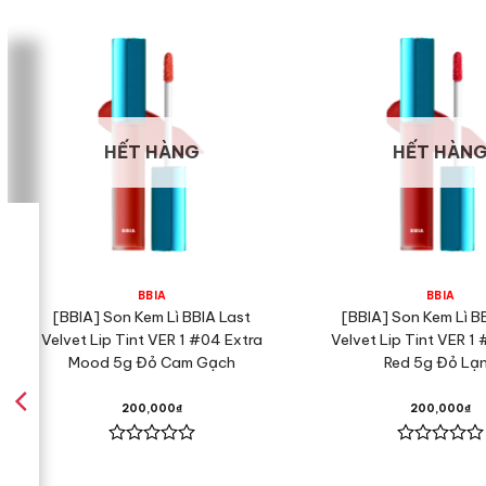
HẾT HÀNG
HẾT HÀN
BBIA
BBIA
[BBIA] Son Kem Lì BBIA Last
[BBIA] Son Kem Lì B
Velvet Lip Tint VER 1 #04 Extra
Velvet Lip Tint VER 1
Mood 5g Đỏ Cam Gạch
Red 5g Đỏ Lạ
200,000
₫
200,000
₫
Được
Được
xếp
xếp