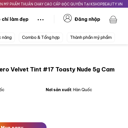
PHẨM THUẦN CHAY CAO CẤP ĐỘC QUYỀN TẠI KSHOPBEAUTY.VN
Giao n
 chí làm đẹp
Đăng nhập
c năng
Combo & Tổng hợp
Thành phần mỹ phẩm
ro Velvet Tint #17 Toasty Nude 5g Cam
uốc
Nơi sản xuất
: Hàn Quốc
Tint #17 Toasty Nude 5g Cam Hồng Đào số lượng
Mua ngay