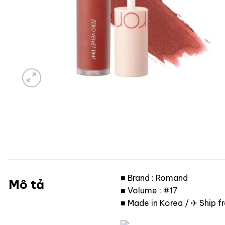
■ Brand : Romand
Mô tả
■ Volume : #17
■ Made in Korea / ✈ Ship 