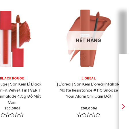
HẾT HÀNG
BLACK ROUGE
L'OREAL
ouge] Son Kem Lì Black
[L’oreal] Son Kem L’oreal Infallible
r Fit Velvet Tint VER 1
Matte Resistance #115 Snooze
rmalade 4.5g Đỏ Mứt
Your Alarm 5ml Cam Đất
Cam
250,000
₫
200,000
₫
Được
Được
xếp
xếp