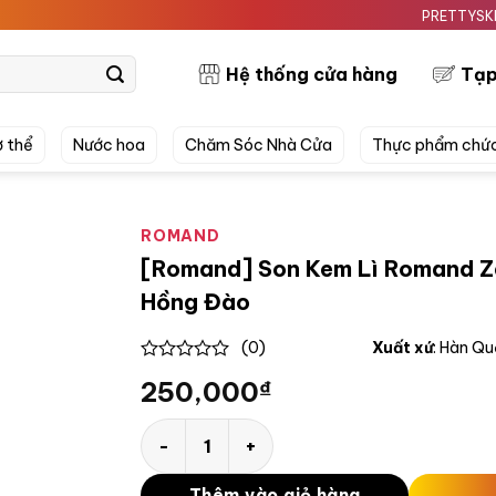
PRETTYSKIN MỸ 
Hệ thống cửa hàng
Tạp
 thể
Nước hoa
Chăm Sóc Nhà Cửa
Thực phẩm chứ
ROMAND
[Romand] Son Kem Lì Romand Ze
Hồng Đào
(0)
Xuất xứ
: Hàn Q
0
250,000
₫
out
of
5
[Romand] Son Kem Lì Romand Zero Velvet 
Thêm vào giỏ hàng