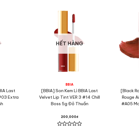
G
HẾT HÀNG
BBIA
BIA Last
[BBIA] Son Kem Lì BBIA Last
[Black R
 #03 Extra
Velvet Lip Tint VER 3 #14 Chill
Rouge Ai
nh
Boss 5g Đỏ Thuần
#A05 Ma
200,000
₫
Được
xếp