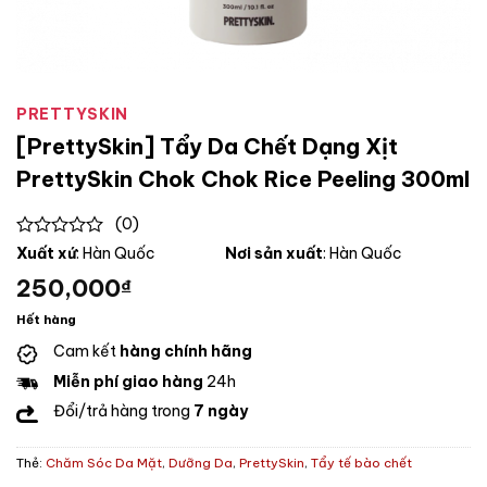
PRETTYSKIN
[PrettySkin] Tẩy Da Chết Dạng Xịt
PrettySkin Chok Chok Rice Peeling 300ml
(0)
0
Xuất xứ
: Hàn Quốc
Nơi sản xuất
: Hàn Quốc
out
250,000
₫
of
5
Hết hàng
Cam kết
hàng chính hãng
Miễn phí giao hàng
24h
Đổi/trả hàng trong
7 ngày
Thẻ:
Chăm Sóc Da Mặt
,
Dưỡng Da
,
PrettySkin
,
Tẩy tế bào chết