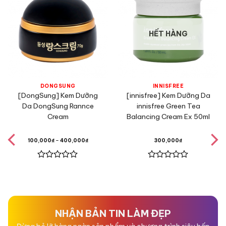
HẾT HÀNG
DONGSUNG
INNISFREE
[DongSung] Kem Dưỡng
[innisfree] Kem Dưỡng Da
Da DongSung Rannce
innisfree Green Tea
Cream
Balancing Cream Ex 50ml
100,000
₫
–
400,000
₫
300,000
₫
Được
Được
xếp
xếp
hạng
hạng
0
0
5
5
sao
sao
NHẬN BẢN TIN LÀM ĐẸP