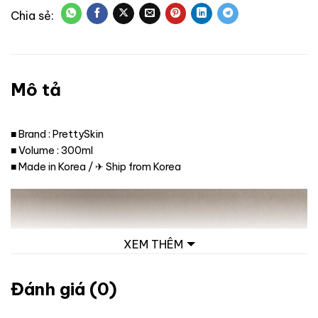
Mô tả
■ Brand : PrettySkin
■ Volume : 300ml
■ Made in Korea / ✈ Ship from Korea
XEM THÊM
Đánh giá (0)