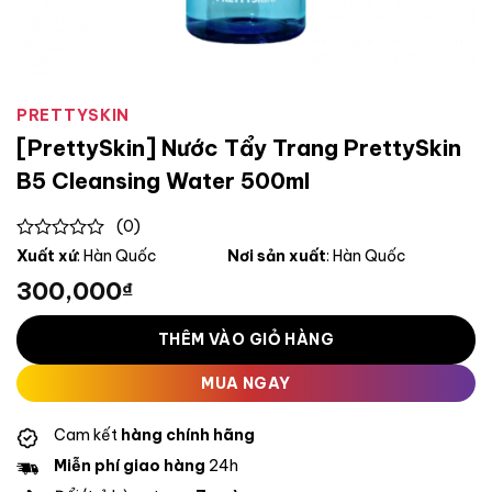
PRETTYSKIN
[PrettySkin] Nước Tẩy Trang PrettySkin
B5 Cleansing Water 500ml
(0)
0
Xuất xứ
: Hàn Quốc
Nơi sản xuất
: Hàn Quốc
out
300,000
₫
of
5
THÊM VÀO GIỎ HÀNG
MUA NGAY
Cam kết
hàng chính hãng
Miễn phí giao hàng
24h