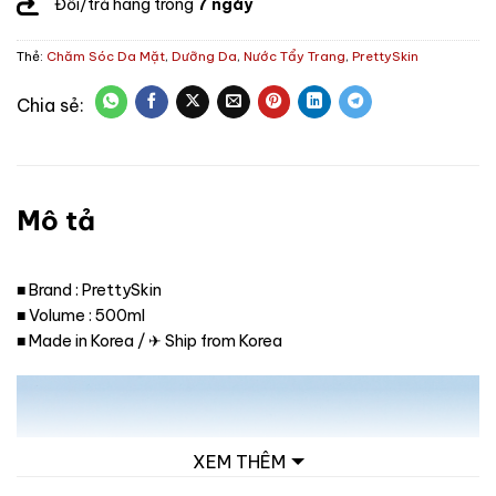
Đổi/trả hàng trong
7 ngày
Thẻ:
Chăm Sóc Da Mặt
,
Dưỡng Da
,
Nước Tẩy Trang
,
PrettySkin
Mô tả
■ Brand : PrettySkin
■ Volume : 500ml
■ Made in Korea / ✈ Ship from Korea
XEM THÊM