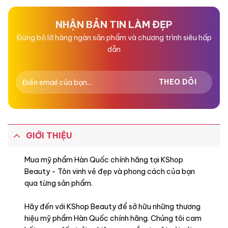
0
0
5
5
sao
sao
NHẬN BẢN TIN LÀM ĐẸP
Đừng bỏ lỡ hàng ngàn sản phẩm và chương trình siêu hấp
dẫn
GIỚI THIỆU
Mua mỹ phẩm Hàn Quốc chính hãng tại KShop
Beauty - Tôn vinh vẻ đẹp và phong cách của bạn
qua từng sản phẩm.
Hãy đến với KShop Beauty để sở hữu những thương
hiệu mỹ phẩm Hàn Quốc chính hãng. Chúng tôi cam