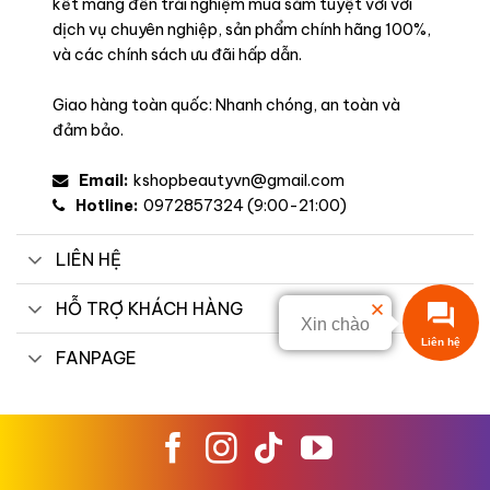
kết mang đến trải nghiệm mua sắm tuyệt vời với
dịch vụ chuyên nghiệp, sản phẩm chính hãng 100%,
và các chính sách ưu đãi hấp dẫn.
Giao hàng toàn quốc: Nhanh chóng, an toàn và
đảm bảo.
Email:
kshopbeautyvn@gmail.com
Hotline:
0972857324 (9:00-21:00)
LIÊN HỆ
HỖ TRỢ KHÁCH HÀNG
Xin chào
Liên hệ
FANPAGE