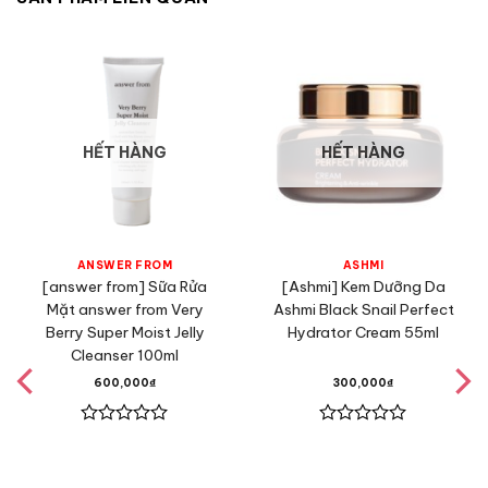
HẾT HÀNG
HẾT HÀNG
ANSWER FROM
ASHMI
[answer from] Sữa Rửa
[Ashmi] Kem Dưỡng Da
Mặt answer from Very
Ashmi Black Snail Perfect
Berry Super Moist Jelly
Hydrator Cream 55ml
Cleanser 100ml
600,000
₫
300,000
₫
Được
Được
xếp
xếp
hạng
hạng