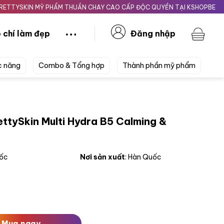
IN MỸ PHẨM THUẦN CHAY CAO CẤP ĐỘC QUYỀN TẠI KSHOPBEAUTY.VN
 chí làm đẹp
Đăng nhập
c năng
Combo & Tổng hợp
Thành phần mỹ phẩm
ttySkin Multi Hydra B5 Calming &
uốc
Nơi sản xuất
: Hàn Quốc
ti Hydra B5 Calming & Repairing Toner 205ml số lượng
Mua ngay