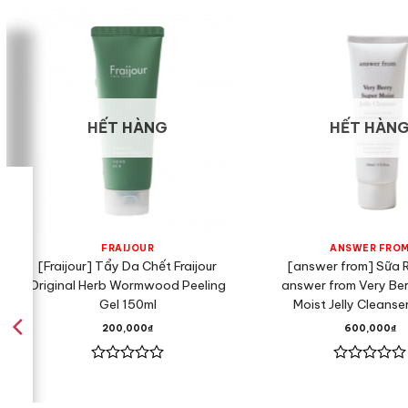
HẾT HÀNG
HẾT HÀN
FRAIJOUR
ANSWER FRO
[Fraijour] Tẩy Da Chết Fraijour
[answer from] Sữa 
Original Herb Wormwood Peeling
answer from Very Ber
Gel 150ml
Moist Jelly Cleanse
200,000
₫
600,000
₫
Được
Được
xếp
xếp
hạng
hạng