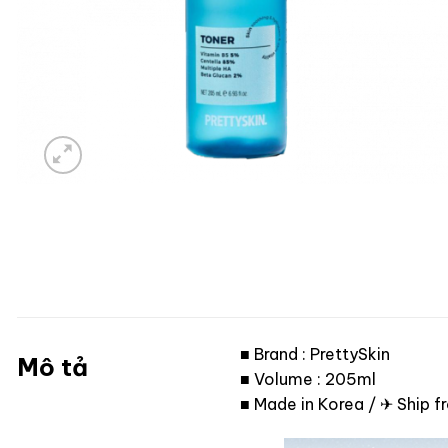
■ Brand : PrettySkin
Mô tả
■ Volume : 205ml
■ Made in Korea / ✈ Ship 