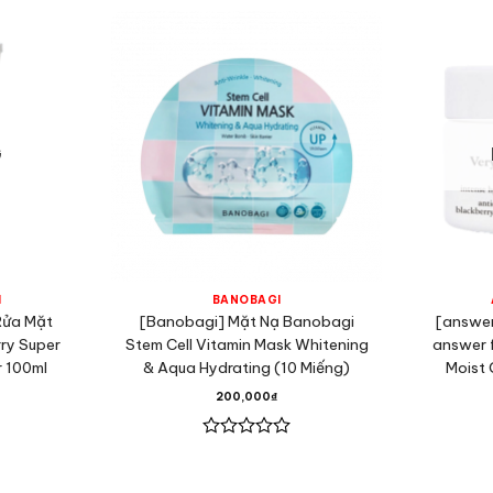
G
M
BANOBAGI
Rửa Mặt
[Banobagi] Mặt Nạ Banobagi
[answer
ry Super
Stem Cell Vitamin Mask Whitening
answer 
r 100ml
& Aqua Hydrating (10 Miếng)
Moist 
200,000
₫
Được
xếp
hạng