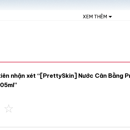
XEM THÊM
tiên nhận xét “[PrettySkin] Nước Cân Bằng P
205ml”