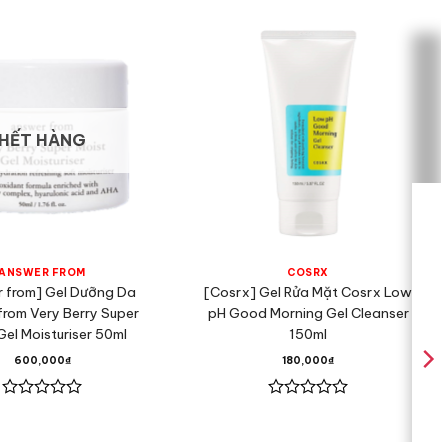
HẾT HÀNG
ANSWER FROM
COSRX
 from] Gel Dưỡng Da
[Cosrx] Gel Rửa Mặt Cosrx Low
from Very Berry Super
pH Good Morning Gel Cleanser
Gel Moisturiser 50ml
150ml
600,000
₫
180,000
₫
Được
Được
xếp
xếp
hạng
hạng