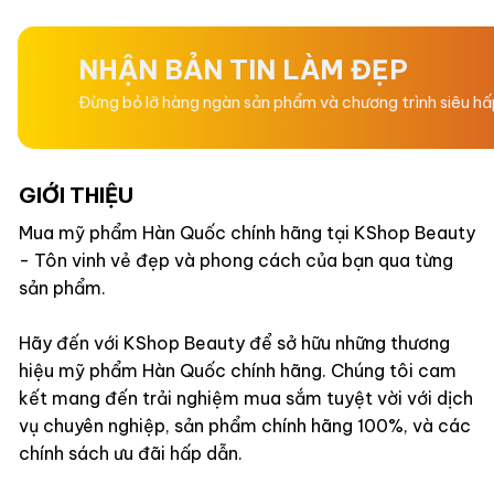
0
0
5
5
sao
sao
NHẬN BẢN TIN LÀM ĐẸP
Đừng bỏ lỡ hàng ngàn sản phẩm và chương trình siêu h
GIỚI THIỆU
Mua mỹ phẩm Hàn Quốc chính hãng tại KShop Beauty
- Tôn vinh vẻ đẹp và phong cách của bạn qua từng
sản phẩm.
Hãy đến với KShop Beauty để sở hữu những thương
hiệu mỹ phẩm Hàn Quốc chính hãng. Chúng tôi cam
kết mang đến trải nghiệm mua sắm tuyệt vời với dịch
vụ chuyên nghiệp, sản phẩm chính hãng 100%, và các
chính sách ưu đãi hấp dẫn.