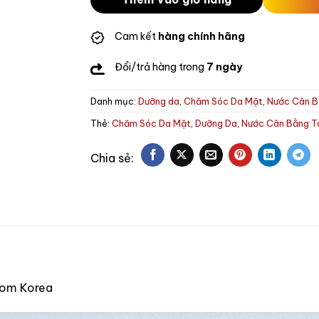
Cam kết
hàng chính hãng
Đổi/trả hàng trong
7 ngày
Danh mục:
Dưỡng da
,
Chăm Sóc Da Mặt
,
Nước Cân B
Thẻ:
Chăm Sóc Da Mặt
,
Dưỡng Da
,
Nước Cân Bằng T
from Korea