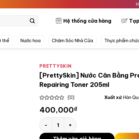
PRETTYSK
Hệ thống cửa hàng
Tạp
 thể
Nước hoa
Chăm Sóc Nhà Cửa
Thực phẩm chứ
PRETTYSKIN
[PrettySkin] Nước Cân Bằng Pre
Repairing Toner 205ml
(0)
Xuất xứ
: Hàn Q
0
400,000
₫
out
of
5
[PrettySkin] Nước Cân Bằng PrettySkin Mul
Thêm vào giỏ hàng