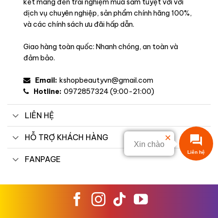
kết mang đến trải nghiệm mua sắm tuyệt vời với
dịch vụ chuyên nghiệp, sản phẩm chính hãng 100%,
và các chính sách ưu đãi hấp dẫn.
Giao hàng toàn quốc: Nhanh chóng, an toàn và
đảm bảo.
Email:
kshopbeautyvn@gmail.com
Hotline:
0972857324 (9:00-21:00)
LIÊN HỆ
HỖ TRỢ KHÁCH HÀNG
Xin chào
Liên hệ
FANPAGE