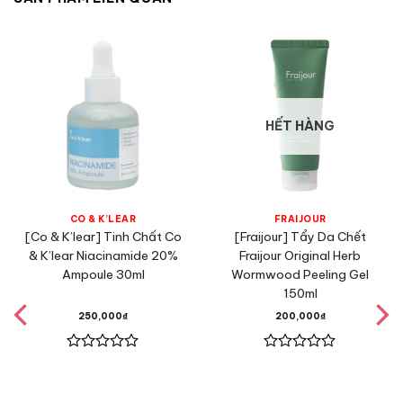
HẾT HÀNG
CO & K’LEAR
FRAIJOUR
[Co & K’lear] Tinh Chất Co
[Fraijour] Tẩy Da Chết
& K’lear Niacinamide 20%
Fraijour Original Herb
Ampoule 30ml
Wormwood Peeling Gel
150ml
250,000
₫
200,000
₫
Được
Được
xếp
xếp
hạng
hạng