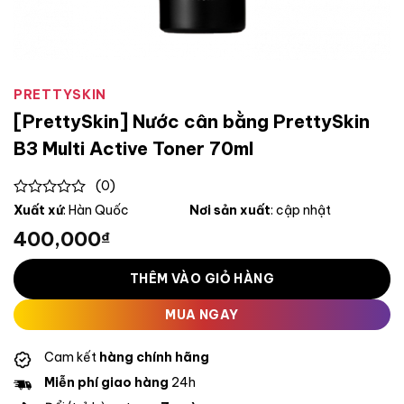
PRETTYSKIN
[PrettySkin] Nước cân bằng PrettySkin
B3 Multi Active Toner 70ml
(0)
0
Xuất xứ
: Hàn Quốc
Nơi sản xuất
: cập nhật
out
400,000
₫
of
5
THÊM VÀO GIỎ HÀNG
MUA NGAY
Cam kết
hàng chính hãng
Miễn phí giao hàng
24h