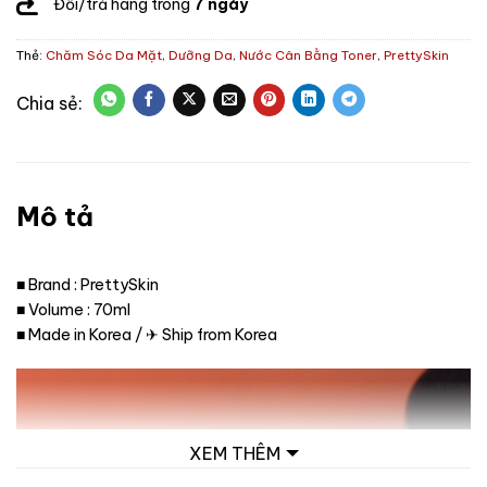
Đổi/trả hàng trong
7 ngày
Thẻ:
Chăm Sóc Da Mặt
,
Dưỡng Da
,
Nước Cân Bằng Toner
,
PrettySkin
Mô tả
■ Brand : PrettySkin
■ Volume : 70ml
■ Made in Korea / ✈ Ship from Korea
XEM THÊM