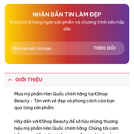
0
0
5
5
sao
sao
NHẬN BẢN TIN LÀM ĐẸP
Đừng bỏ lỡ hàng ngàn sản phẩm và chương trình siêu hấp
dẫn
GIỚI THIỆU
Mua mỹ phẩm Hàn Quốc chính hãng tại KShop
Beauty - Tôn vinh vẻ đẹp và phong cách của bạn
qua từng sản phẩm.
Hãy đến với KShop Beauty để sở hữu những thương
hiệu mỹ phẩm Hàn Quốc chính hãng. Chúng tôi cam