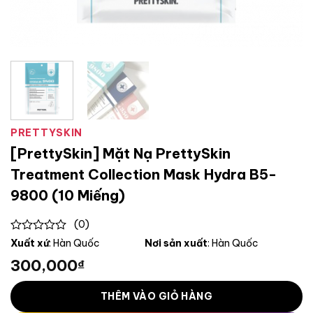
PRETTYSKIN
[PrettySkin] Mặt Nạ PrettySkin
Treatment Collection Mask Hydra B5-
9800 (10 Miếng)
(0)
0
Xuất xứ
: Hàn Quốc
Nơi sản xuất
: Hàn Quốc
out
300,000
₫
of
5
THÊM VÀO GIỎ HÀNG