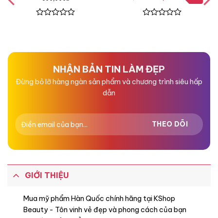
gốc
hiện
là:
tại
450,000₫.
là:
400,000₫.
Được
Được
xếp
xếp
hạng
hạng
0
0
5
5
sao
sao
NHẬN BẢN TIN LÀM ĐẸP
Đừng bỏ lỡ hàng ngàn sản phẩm và chương trình siêu hấp
dẫn
GIỚI THIỆU
Mua mỹ phẩm Hàn Quốc chính hãng tại KShop
Beauty - Tôn vinh vẻ đẹp và phong cách của bạn