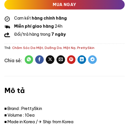
MUA NGAY
Cam kết
hàng chính hãng
Miễn phí giao hàng
24h
Đổi/trả hàng trong
7 ngày
Thẻ:
Chăm Sóc Da Mặt
,
Dưỡng Da
,
Mặt Nạ
,
PrettySkin
Mô tả
■ Brand : PrettySkin
■ Volume : 10ea
■ Made in Korea / ✈ Ship from Korea