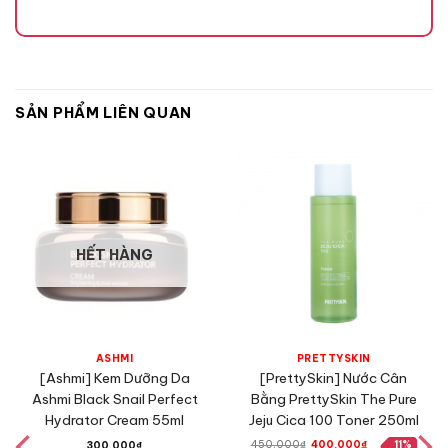
SẢN PHẨM LIÊN QUAN
HẾT HÀNG
ASHMI
PRETTYSKIN
[Ashmi] Kem Dưỡng Da
[PrettySkin] Nước Cân
Ashmi Black Snail Perfect
Bằng PrettySkin The Pure
Hydrator Cream 55ml
Jeju Cica 100 Toner 250ml
Giá
Giá
450,000
₫
400,000
₫
11%
300,000
₫