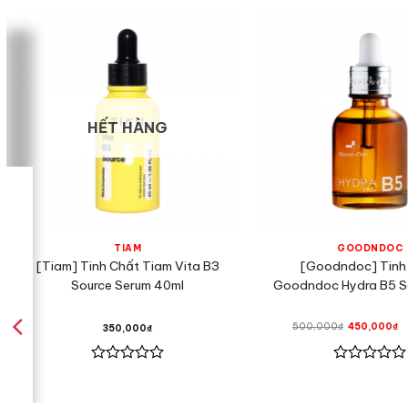
HẾT HÀNG
TIAM
GOODNDOC
[Tiam] Tinh Chất Tiam Vita B3
[Goodndoc] Tinh
Source Serum 40ml
Goodndoc Hydra B5 S
Giá
Gi
500,000
₫
450,000
₫
350,000
₫
gốc
hi
là:
tạ
500,000₫.
là
4
Được
Được
xếp
xếp
hạng
hạng