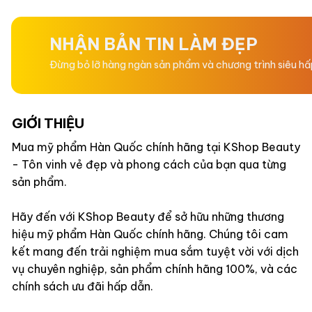
0
0
5
5
sao
sao
NHẬN BẢN TIN LÀM ĐẸP
Đừng bỏ lỡ hàng ngàn sản phẩm và chương trình siêu h
GIỚI THIỆU
Mua mỹ phẩm Hàn Quốc chính hãng tại KShop Beauty
- Tôn vinh vẻ đẹp và phong cách của bạn qua từng
sản phẩm.
Hãy đến với KShop Beauty để sở hữu những thương
hiệu mỹ phẩm Hàn Quốc chính hãng. Chúng tôi cam
kết mang đến trải nghiệm mua sắm tuyệt vời với dịch
vụ chuyên nghiệp, sản phẩm chính hãng 100%, và các
chính sách ưu đãi hấp dẫn.