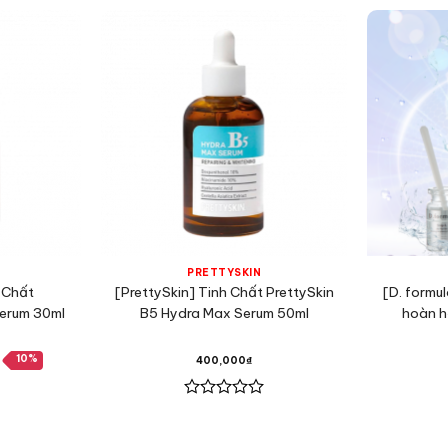
PRETTYSKIN
 Chất
[PrettySkin] Tinh Chất PrettySkin
[D. formu
erum 30ml
B5 Hydra Max Serum 50ml
hoàn h
á
10%
400,000
₫
ện
i
:
50,000₫.
Được
xếp
hạng