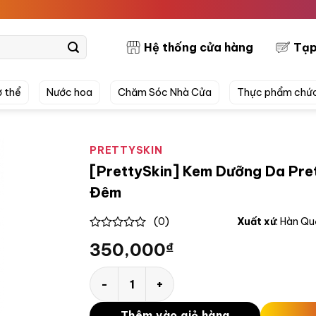
PRETT
Hệ thống cửa hàng
Tạp
 thể
Nước hoa
Chăm Sóc Nhà Cửa
Thực phẩm chứ
PRETTYSKIN
[PrettySkin] Kem Dưỡng Da Pre
Đêm
(0)
Xuất xứ
: Hàn Q
0
350,000
₫
out
of
5
[PrettySkin] Kem Dưỡng Da PrettySkin Mel
Thêm vào giỏ hàng