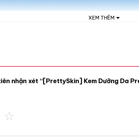
XEM THÊM
 tiên nhận xét “[PrettySkin] Kem Dưỡng Da P