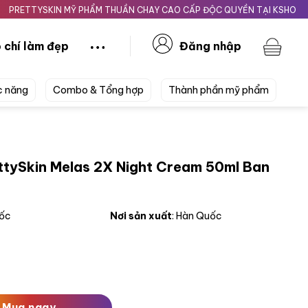
YSKIN MỸ PHẨM THUẦN CHAY CAO CẤP ĐỘC QUYỀN TẠI KSHOPBEAUTY.
 chí làm đẹp
Đăng nhập
c năng
Combo & Tổng hợp
Thành phần mỹ phẩm
ttySkin Melas 2X Night Cream 50ml Ban
uốc
Nơi sản xuất
: Hàn Quốc
as 2X Night Cream 50ml Ban Đêm số lượng
Mua ngay