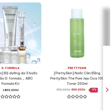
D. FORMULA
PRETTYSKIN
la] Bộ dưỡng da 3 bước
[PrettySkin] Nước Cân Bằng
ảo D. formula _ ABC
PrettySkin The Pure Jeju Cica 100
Formula Kit
Toner 250ml
Giá
Giá
450,000
₫
400,000
₫
11%
1,800,000
₫
gốc
hiện
là:
tại
450,000₫.
là:
400,000₫.
Được
Được
xếp
xếp
hạng
hạng