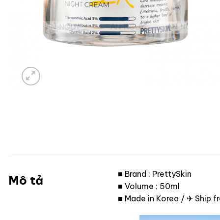
■ Brand : PrettySkin
Mô tả
■ Volume : 50ml
■ Made in Korea / ✈ Ship 