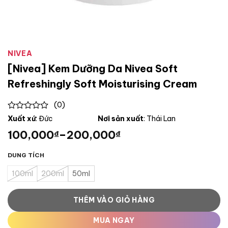
NIVEA
[Nivea] Kem Dưỡng Da Nivea Soft
Refreshingly Soft Moisturising Cream
(0)
0
Xuất xứ
: Đức
Nơi sản xuất
: Thái Lan
out
100,000
–
200,000
₫
₫
of
5
DUNG TÍCH
100ml
200ml
50ml
THÊM VÀO GIỎ HÀNG
MUA NGAY