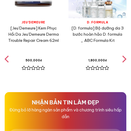
JEU'DEMEURE
D. FORMULA
[Jeu’Demeure] Kem Phục
[D. formula] Bộ dưỡng da 3
Hồi Da Jeu’Demeure Derma
bước hoàn hảo D. formula
Trouble Repair Cream 62ml
_ ABC Formula Kit
500,000
₫
1,800,000
₫
Được
Được
xếp
xếp
hạng
hạng
0
0
5
5
sao
sao
NHẬN BẢN TIN LÀM ĐẸP
Đừng bỏ lỡ hàng ngàn sản phẩm và chương trình siêu hấp
dẫn