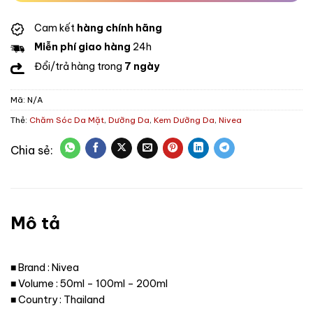
Cam kết
hàng chính hãng
Miễn phí giao hàng
24h
Đổi/trả hàng trong
7 ngày
Mã:
N/A
Thẻ:
Chăm Sóc Da Mặt
,
Dưỡng Da
,
Kem Dưỡng Da
,
Nivea
Mô tả
■ Brand : Nivea
■ Volume : 50ml – 100ml – 200ml
■ Country : Thailand