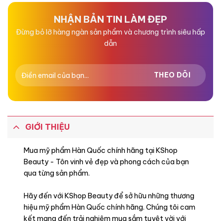
5
5
sao
sao
NHẬN BẢN TIN LÀM ĐẸP
Đừng bỏ lỡ hàng ngàn sản phẩm và chương trình siêu hấp
dẫn
GIỚI THIỆU
Mua mỹ phẩm Hàn Quốc chính hãng tại KShop
Beauty - Tôn vinh vẻ đẹp và phong cách của bạn
qua từng sản phẩm.
Hãy đến với KShop Beauty để sở hữu những thương
hiệu mỹ phẩm Hàn Quốc chính hãng. Chúng tôi cam
kết mang đến trải nghiệm mua sắm tuyệt vời với