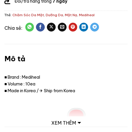
Đổi/trả hàng trong
7 ngày
Thẻ:
Chăm Sóc Da Mặt
,
Dưỡng Da
,
Mặt Nạ
,
Mediheal
Mô tả
■ Brand : Mediheal
■ Volume : 10ea
■ Made in Korea / ✈ Ship from Korea
XEM THÊM