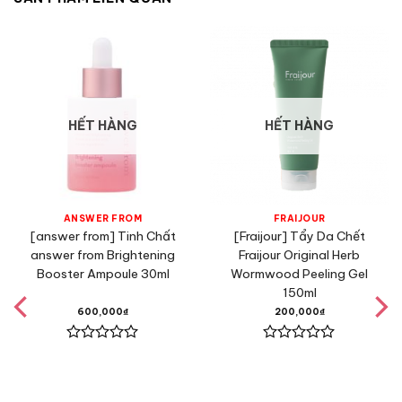
HẾT HÀNG
HẾT HÀNG
ANSWER FROM
FRAIJOUR
[answer from] Tinh Chất
[Fraijour] Tẩy Da Chết
answer from Brightening
Fraijour Original Herb
Booster Ampoule 30ml
Wormwood Peeling Gel
150ml
600,000
₫
200,000
₫
Được
Được
xếp
xếp
hạng
hạng
0
0