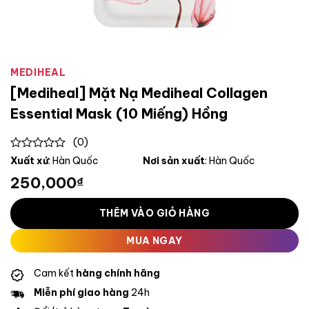
MEDIHEAL
[Mediheal] Mặt Nạ Mediheal Collagen
Essential Mask (10 Miếng) Hồng
(0)
0
Xuất xứ
: Hàn Quốc
Nơi sản xuất
: Hàn Quốc
out
250,000
₫
of
5
THÊM VÀO GIỎ HÀNG
MUA NGAY
Cam kết
hàng chính hãng
Miễn phí giao hàng
24h