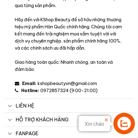
qua từng sản phẩm.
Hãy đến với KShop Beauty để sở hữu những thương
hiệu mỹ phẩm Hàn Quốc chính hãng. Chúng tôi cam
kết mang đến trải nghiệm mua sắm tuyệt vời với
dịch vụ chuyên nghiệp, sản phẩm chính hãng 100%,
và các chính sách ưu đãi hấp dẫn.
Giao hàng toàn quốc: Nhanh chóng, an toàn và
Công dụng
đảm bảo.
Tạo màu môi tươi tắn: Son lên màu chuẩn đẹp nhanh
Email:
kshopbeautyvn@gmail.com
chóng, cho môi tươi tắn, rạng rỡ, che đi nét mệt mỏi, thiếu
Hotline:
0972857324 (9:00-21:00)
sức sống trên môi.
Tạo hiệu ứng môi căng mọng: Chất son bóng vừa phải, tạo
LIÊN HỆ
hiệu ứng bóng khỏe, căng mọng tự nhiên cho đôi môi.
Duy trì đôi môi mềm mại, ẩm mượt: Với thành phần
HỖ TRỢ KHÁCH HÀNG
Xin chào
Hyaluronic Acid, môi duy trì được độ ẩm cần thiết.
Liên hệ
FANPAGE