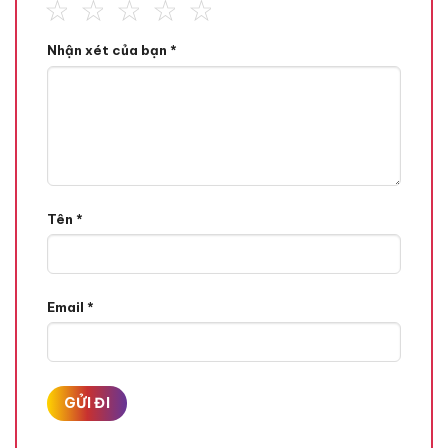
Son Bóng Maybelline New York Lifter Gloss lấy cảm hứng từ
đôi môi mọng kẹo, bộ sưu tập bao gồm những sắc son thời
Nhận xét của bạn
*
thượng, phù hợp với làn da người Châu Á. Maybelline New York
Lifter Gloss có kết cấu kem lỏng nhẹ, dễ tán, tạo lớp bóng tự
nhiên giúp đôi môi căng mọng và mềm mịn tức thì. Chất son
không gây bết dính, mang lại cảm giác thoải mái khi sử dụng.
Nhờ chứa Hyaluronic Acid, sản phẩm cấp ẩm hiệu quả, phù
hợp dùng riêng hoặc phủ lên son khác để tăng hiệu ứng căng
bóng và quyến rũ.
Tên
*
Email
*