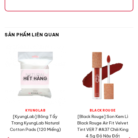
SẢN PHẨM LIÊN QUAN
HẾT HÀNG
KYUNGLAB
BLACK ROUGE
[KyungLab] Bông Tẩy
[Black Rouge] Son Kem Lì
Trang KyungLab Natural
Black Rouge Air Fit Velvet
Thành phần
Cotton Pads (120 Miếng)
Tint VER 7 #A37 Chili King
Hyaluronic Acid: Dưỡng ẩm môi, giúp môi ngậm nước, căng
4.5g Đỏ Nâu Đất