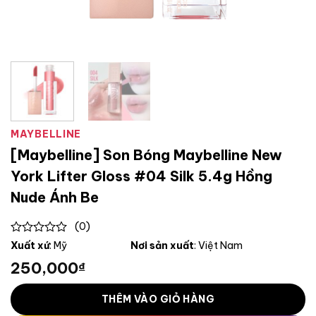
MAYBELLINE
[Maybelline] Son Bóng Maybelline New
York Lifter Gloss #04 Silk 5.4g Hồng
Nude Ánh Be
(0)
0
Xuất xứ
: Mỹ
Nơi sản xuất
: Việt Nam
out
250,000
₫
of
5
THÊM VÀO GIỎ HÀNG