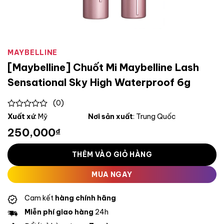
MAYBELLINE
[Maybelline] Chuốt Mi Maybelline Lash
Sensational Sky High Waterproof 6g
(0)
0
Xuất xứ
: Mỹ
Nơi sản xuất
: Trung Quốc
out
250,000
₫
of
5
THÊM VÀO GIỎ HÀNG
MUA NGAY
Cam kết
hàng chính hãng
Miễn phí giao hàng
24h