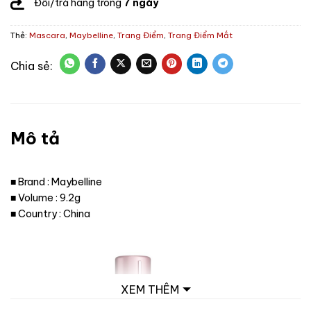
Đổi/trả hàng trong
7 ngày
Thẻ:
Mascara
,
Maybelline
,
Trang Điểm
,
Trang Điểm Mắt
Mô tả
■ Brand : Maybelline
■ Volume : 9.2g
■ Country : China
XEM THÊM