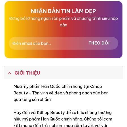
5
5
sao
sao
NHẬN BẢN TIN LÀM ĐẸP
Đừng bỏ lỡ hàng ngàn sản phẩm và chương trình siêu hấp
dẫn
GIỚI THIỆU
Mua mỹ phẩm Hàn Quốc chính hãng tại KShop
Beauty - Tôn vinh vẻ đẹp và phong cách của bạn
qua từng sản phẩm.
Hãy đến với KShop Beauty để sở hữu những thương
hiệu mỹ phẩm Hàn Quốc chính hãng. Chúng tôi cam
kết mang đến trải nghiệm mua sắm tuyệt vời với