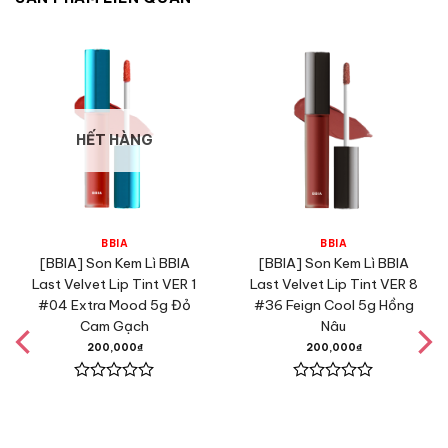
HẾT HÀNG
BBIA
BBIA
[BBIA] Son Kem Lì BBIA
[BBIA] Son Kem Lì BBIA
Last Velvet Lip Tint VER 1
Last Velvet Lip Tint VER 8
#04 Extra Mood 5g Đỏ
#36 Feign Cool 5g Hồng
Cam Gạch
Nâu
200,000
₫
200,000
₫
Được
Được
xếp
xếp
hạng
hạng
0
0