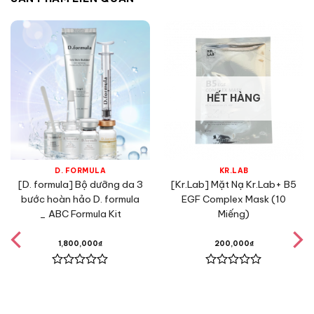
HẾT HÀNG
D. FORMULA
KR.LAB
[D. formula] Bộ dưỡng da 3
[Kr.Lab] Mặt Nạ Kr.Lab+ B5
bước hoàn hảo D. formula
EGF Complex Mask (10
_ ABC Formula Kit
Miếng)
1,800,000
₫
200,000
₫
Được
Được
xếp
xếp
hạng
hạng
0
0