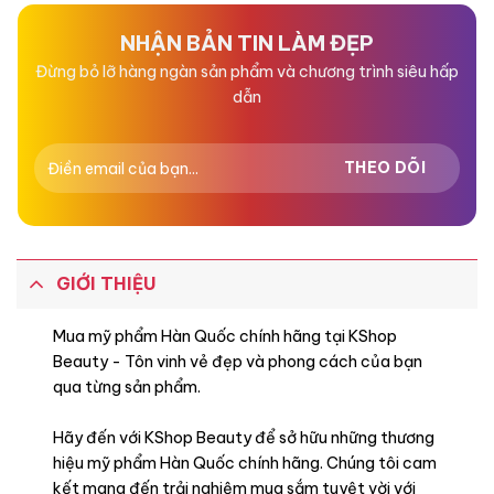
5
5
sao
sao
NHẬN BẢN TIN LÀM ĐẸP
Đừng bỏ lỡ hàng ngàn sản phẩm và chương trình siêu hấp
dẫn
GIỚI THIỆU
Mua mỹ phẩm Hàn Quốc chính hãng tại KShop
Beauty - Tôn vinh vẻ đẹp và phong cách của bạn
qua từng sản phẩm.
Hãy đến với KShop Beauty để sở hữu những thương
hiệu mỹ phẩm Hàn Quốc chính hãng. Chúng tôi cam
kết mang đến trải nghiệm mua sắm tuyệt vời với