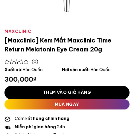
MAXCLINIC
[Maxclinic] Kem Mắt Maxclinic Time
Return Melatonin Eye Cream 20g
(0)
0
Xuất xứ
: Hàn Quốc
Nơi sản xuất
: Hàn Quốc
out
300,000
₫
of
5
THÊM VÀO GIỎ HÀNG
MUA NGAY
Cam kết
hàng chính hãng
Miễn phí giao hàng
24h