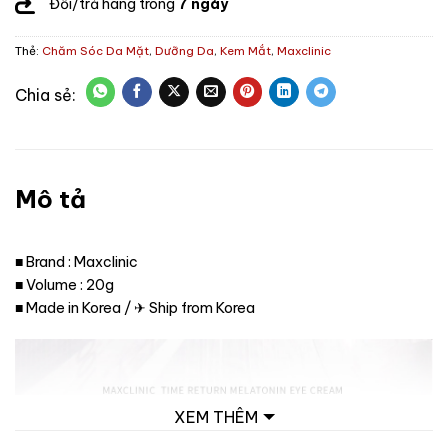
Đổi/trả hàng trong
7 ngày
Thẻ:
Chăm Sóc Da Mặt
,
Dưỡng Da
,
Kem Mắt
,
Maxclinic
Mô tả
■ Brand : Maxclinic
■ Volume : 20g
■ Made in Korea / ✈ Ship from Korea
XEM THÊM