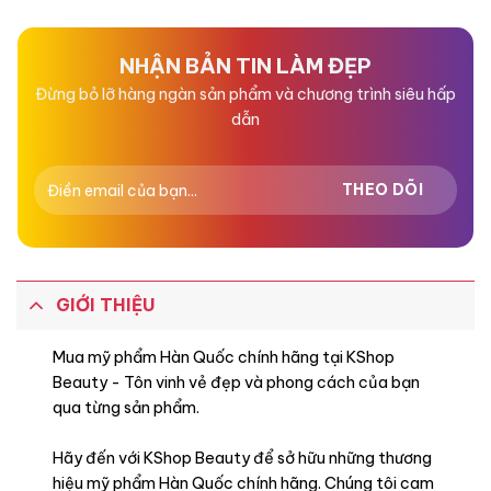
0
0
trên bề mặt môi, tạo hiệu ứng bóng mượt cho son.
5
5
sao
sao
Ppg-51/Smdi Copolymer
: Tạo màng và độ bám cho son
NHẬN BẢN TIN LÀM ĐẸP
môi, giúp giữ màu son lâu, duy trì đôi môi mềm mại, mịn
Đừng bỏ lỡ hàng ngàn sản phẩm và chương trình siêu hấp
màng.
dẫn
GIỚI THIỆU
Mua mỹ phẩm Hàn Quốc chính hãng tại KShop
Beauty - Tôn vinh vẻ đẹp và phong cách của bạn
qua từng sản phẩm.
Hãy đến với KShop Beauty để sở hữu những thương
hiệu mỹ phẩm Hàn Quốc chính hãng. Chúng tôi cam