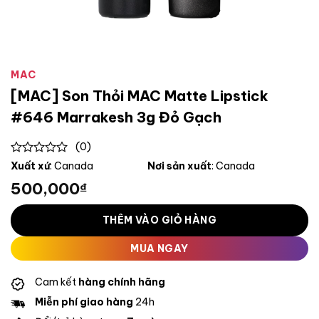
MAC
[MAC] Son Thỏi MAC Matte Lipstick
#646 Marrakesh 3g Đỏ Gạch
(0)
0
Xuất xứ
: Canada
Nơi sản xuất
: Canada
out
500,000
₫
of
5
THÊM VÀO GIỎ HÀNG
MUA NGAY
Cam kết
hàng chính hãng
Miễn phí giao hàng
24h