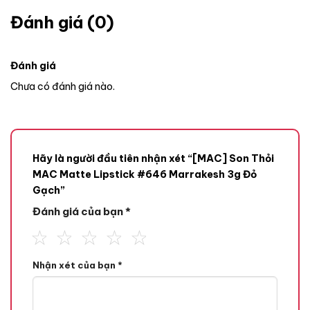
Đánh giá (0)
Đánh giá
Chưa có đánh giá nào.
Hãy là người đầu tiên nhận xét “[MAC] Son Thỏi
MAC Matte Lipstick #646 Marrakesh 3g Đỏ
Gạch”
Đánh giá của bạn
*
Son Thỏi MAC Matte Lipstick là một trong những sản phẩm
làm nên tên tuổi của hãng, ngay từ khi ra mắt đã khuấy đảo
Nhận xét của bạn
*
thị trường khiến chị em đứng ngồi không yên. Sản phẩm có
thiết kế đặc trưng là hình viên đạn, kết cấu son mềm mịn như
nhung, bám màu cực tốt với 18 màu siêu “hot” giúp nàng tự