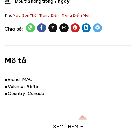
Đổi/trả hàng trong
7 ngày
Thẻ:
Mac
,
Son Thỏi
,
Trang Điểm
,
Trang Điểm Môi
Mô tả
■ Brand : MAC
■ Volume : #646
■ Country : Canada
XEM THÊM