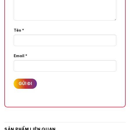
tin, rạng ngời suốt cả ngày.
Về thương hiệu mỹ phẩm MAC, chắc hẳn không còn xa lạ gì
đối với tín đồ làm đẹp tại Việt Nam. MAC có tên đầy đủ là
Make-up Art Comestic, hãng luôn chú trọng về sự tinh tế,
Tên
*
nghệ thuật màu sắc nên rất tỉ mỉ trong từng chi tiết mang
đến cho người dùng trải nghiệm tuyệt vời nhất.
Email
*
SẢN PHẨM LIÊN QUAN