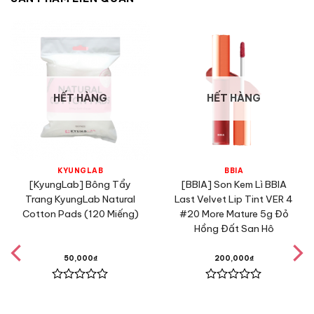
HẾT HÀNG
HẾT HÀNG
KYUNGLAB
BBIA
[KyungLab] Bông Tẩy
[BBIA] Son Kem Lì BBIA
Trang KyungLab Natural
Last Velvet Lip Tint VER 4
Cotton Pads (120 Miếng)
#20 More Mature 5g Đỏ
Thành phần
Hồng Đất San Hô
Isododecane
: là một chất dung môi và làm mềm cho son
môi, cải thiện kết cấu sản phẩm, cho phép son khô nhanh,
50,000
₫
200,000
₫
không gây bết dính sau khi son đã khô, giúp son lên màu
đều, dễ tán, tạo cảm giác nhẹ nhàng trên môi.
Được
Được
xếp
xếp
Dimethicone Silylate
: Tạo màng bảo vệ và lớp màng mịn
hạng
hạng