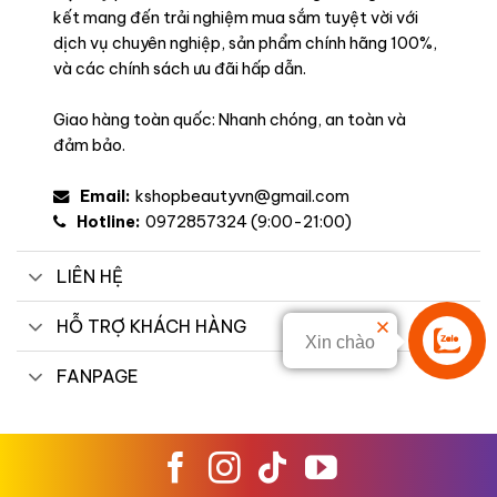
kết mang đến trải nghiệm mua sắm tuyệt vời với
dịch vụ chuyên nghiệp, sản phẩm chính hãng 100%,
và các chính sách ưu đãi hấp dẫn.
Giao hàng toàn quốc: Nhanh chóng, an toàn và
Công dụng
đảm bảo.
Con gái có thể không cần dùng đến phấn mắt, cũng không
Email:
kshopbeautyvn@gmail.com
cần phấn má, mascara nhưng chắc chắn không thể thiếu son
Hotline:
0972857324 (9:00-21:00)
môi. Chỉ với một thỏi Son MAC Matte Lipstick sẽ giúp thổi hồn
lên gương mặt, vẻ đẹp của nàng tăng lên bội phần, xinh đẹp
và rạng rỡ hơn.
LIÊN HỆ
HỖ TRỢ KHÁCH HÀNG
Xin chào
Liên hệ
FANPAGE