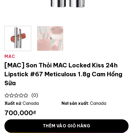
MAC
[MAC] Son Thỏi MAC Locked Kiss 24h
Lipstick #67 Meticulous 1.8g Cam Hồng
Sữa
(0)
0
Xuất xứ
: Canada
Nơi sản xuất
: Canada
out
700,000
₫
of
5
THÊM VÀO GIỎ HÀNG