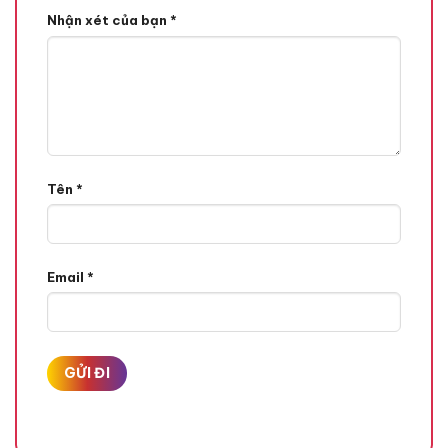
Nhận xét của bạn
*
mắt đã khuấy đảo thị trường khiến chị em đứng ngồi không
yên. Sản phẩm có thiết kế đặc trưng là hình viên đạn, kết cấu
son mềm mịn như nhung, bám màu cực tốt với 18 màu siêu
“hot” giúp nàng tự tin, rạng ngời suốt cả ngày.
Về thương hiệu mỹ phẩm MAC, chắc hẳn không còn xa lạ gì
đối với tín đồ làm đẹp tại Việt Nam. MAC có tên đầy đủ là
Make-up Art Comestic, hãng luôn chú trọng về sự tinh tế,
Tên
*
nghệ thuật màu sắc nên rất tỉ mỉ trong từng chi tiết mang
đến cho người dùng trải nghiệm tuyệt vời nhất.
Email
*