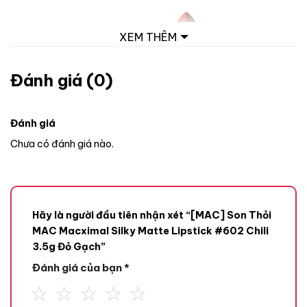
XEM THÊM
Đánh giá (0)
Đánh giá
Chưa có đánh giá nào.
Hãy là người đầu tiên nhận xét “[MAC] Son Thỏi
MAC Macximal Silky Matte Lipstick #602 Chili
3.5g Đỏ Gạch”
Đánh giá của bạn
*
Son Thỏi MAC Macximal Silky Matte Lipstick là một trong
những sản phẩm làm nên tên tuổi của hãng, ngay từ khi ra