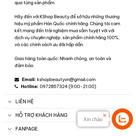
qua từng sản phẩm.
Hãy đến với KShop Beauty để sở hữu những thương
hiệu mỹ phẩm Hàn Quốc chính hãng. Chúng tôi cam
kết mang đến trải nghiệm mua sắm tuyệt vời với
dịch vụ chuyên nghiệp, sản phẩm chính hãng 100%,
và các chính sách ưu đãi hấp dẫn.
Giao hàng toàn quốc: Nhanh chóng, an toàn và
Công dụng
đảm bảo.
Con gái có thể không cần dùng đến phấn mắt, cũng không
Email:
kshopbeautyvn@gmail.com
cần phấn má, mascara nhưng chắc chắn không thể thiếu son
Hotline:
0972857324 (9:00-21:00)
môi. Chỉ với một thỏi Son MAC Matte Lipstick sẽ giúp thổi hồn
lên gương mặt, vẻ đẹp của nàng tăng lên bội phần, xinh đẹp
và rạng rỡ hơn.
LIÊN HỆ
HỖ TRỢ KHÁCH HÀNG
Xin chào
Liên hệ
FANPAGE