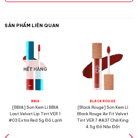
SẢN PHẨM LIÊN QUAN
HẾT HÀNG
BBIA
BLACK ROUGE
[BBIA] Son Kem Lì BBIA
[Black Rouge] Son Kem Lì
Last Velvet Lip Tint VER 1
Black Rouge Air Fit Velvet
#03 Extra Red 5g Đỏ Lạnh
Tint VER 7 #A37 Chili King
Thành phần
4.5g Đỏ Nâu Đất
Isododecane
: là một chất dung môi và làm mềm cho son