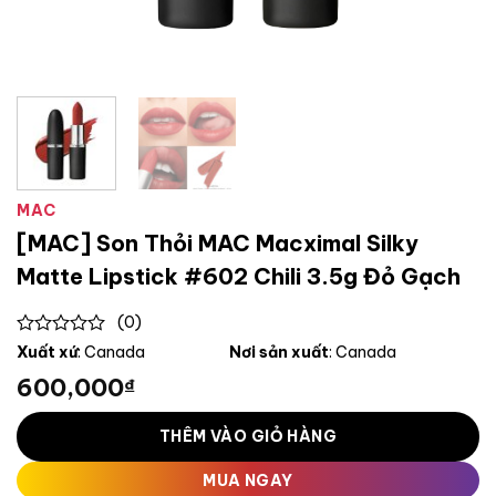
MAC
[MAC] Son Thỏi MAC Macximal Silky
Matte Lipstick #602 Chili 3.5g Đỏ Gạch
(0)
0
Xuất xứ
: Canada
Nơi sản xuất
: Canada
out
600,000
₫
of
5
THÊM VÀO GIỎ HÀNG
MUA NGAY