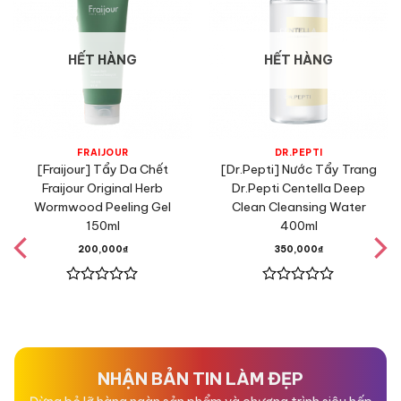
HẾT HÀNG
HẾT HÀNG
FRAIJOUR
DR.PEPTI
[Fraijour] Tẩy Da Chết
[Dr.Pepti] Nước Tẩy Trang
Fraijour Original Herb
Dr.Pepti Centella Deep
Wormwood Peeling Gel
Clean Cleansing Water
150ml
400ml
200,000
₫
350,000
₫
Được
Được
xếp
xếp
hạng
hạng
0
0
5
5
sao
sao
NHẬN BẢN TIN LÀM ĐẸP