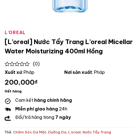
L'OREAL
[L’oreal] Nước Tẩy Trang L’oreal Micellar
Water Moisturizing 400ml Hồng
(0)
0
Xuất xứ
: Pháp
Nơi sản xuất
: Pháp
out
200,000
₫
of
5
Hết hàng
Cam kết
hàng chính hãng
Miễn phí giao hàng
24h
Đổi/trả hàng trong
7 ngày
Thẻ:
Chăm Sóc Da Mặt
,
Dưỡng Da
,
L'oreal
,
Nước Tẩy Trang