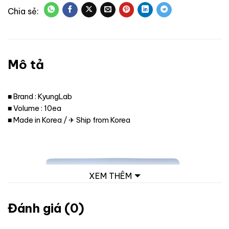
Mô tả
■ Brand : KyungLab
■ Volume : 10ea
■ Made in Korea / ✈ Ship from Korea
XEM THÊM
Đánh giá (0)