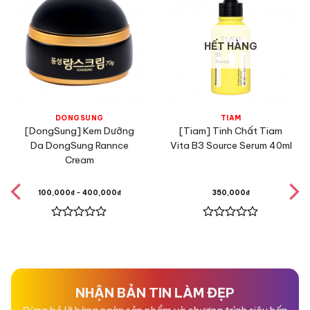
HẾT HÀNG
DONGSUNG
TIAM
[DongSung] Kem Dưỡng
[Tiam] Tinh Chất Tiam
Da DongSung Rannce
Vita B3 Source Serum 40ml
Cream
100,000
₫
–
400,000
₫
350,000
₫
Được
Được
xếp
xếp
hạng
hạng
0
0
5
5
sao
sao
NHẬN BẢN TIN LÀM ĐẸP