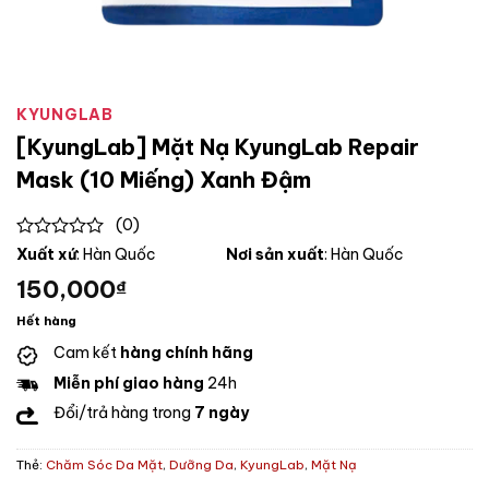
KYUNGLAB
[KyungLab] Mặt Nạ KyungLab Repair
Mask (10 Miếng) Xanh Đậm
(0)
0
Xuất xứ
: Hàn Quốc
Nơi sản xuất
: Hàn Quốc
out
150,000
₫
of
5
Hết hàng
Cam kết
hàng chính hãng
Miễn phí giao hàng
24h
Đổi/trả hàng trong
7 ngày
Thẻ:
Chăm Sóc Da Mặt
,
Dưỡng Da
,
KyungLab
,
Mặt Nạ