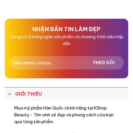
Được
Được
xếp
xếp
hạng
hạng
0
0
5
5
sao
sao
NHẬN BẢN TIN LÀM ĐẸP
Đừng bỏ lỡ hàng ngàn sản phẩm và chương trình siêu hấp
dẫn
GIỚI THIỆU
Mua mỹ phẩm Hàn Quốc chính hãng tại KShop
Beauty - Tôn vinh vẻ đẹp và phong cách của bạn
qua từng sản phẩm.