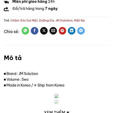
Miễn phí giao hàng
24h
Đổi/trả hàng trong
7 ngày
Thẻ:
Chăm Sóc Da Mặt
,
Dưỡng Da
,
JM Solution
,
Mặt Nạ
Mô tả
■ Brand : JM Solution
■ Volume : 5ea
■ Made in Korea / ✈ Ship from Korea
XEM THÊM