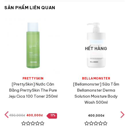
SẢN PHẨM LIÊN QUAN
HẾT HÀNG
PRETTYSKIN
BELLAMONSTER
[PrettySkin] Nước Cân
[Bellamonster] Sữa Tắm
Bằng PrettySkin The Pure
Bellamonster Derma
Jeju Cica 100 Toner 250ml
Solution Moisture Body
Wash 500ml
Giá
Giá
450,000
₫
400,000
₫
11%
400,000
₫
gốc
hiện
là:
tại
450,000₫.
là:
400,000₫.