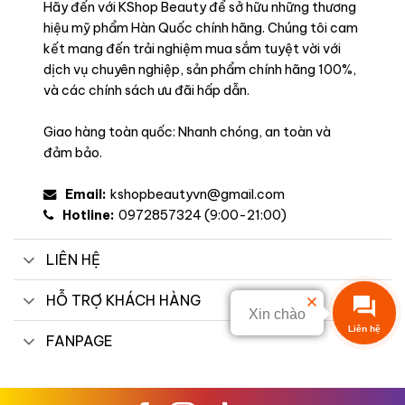
Hãy đến với KShop Beauty để sở hữu những thương
hiệu mỹ phẩm Hàn Quốc chính hãng. Chúng tôi cam
kết mang đến trải nghiệm mua sắm tuyệt vời với
dịch vụ chuyên nghiệp, sản phẩm chính hãng 100%,
và các chính sách ưu đãi hấp dẫn.
Giao hàng toàn quốc: Nhanh chóng, an toàn và
đảm bảo.
Email:
kshopbeautyvn@gmail.com
Hotline:
0972857324 (9:00-21:00)
LIÊN HỆ
HỖ TRỢ KHÁCH HÀNG
Xin chào
Liên hệ
FANPAGE