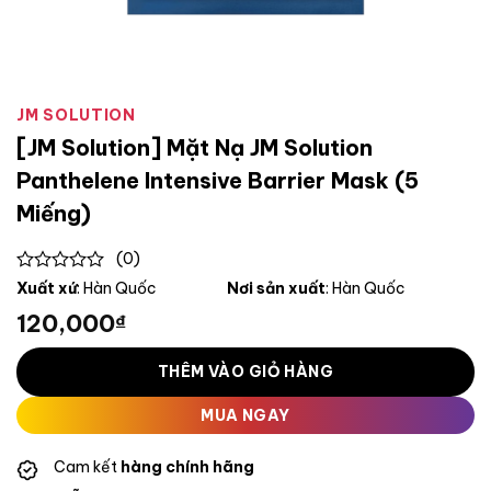
JM SOLUTION
[JM Solution] Mặt Nạ JM Solution
Panthelene Intensive Barrier Mask (5
Miếng)
(0)
0
Xuất xứ
: Hàn Quốc
Nơi sản xuất
: Hàn Quốc
out
120,000
₫
of
5
THÊM VÀO GIỎ HÀNG
MUA NGAY
Cam kết
hàng chính hãng