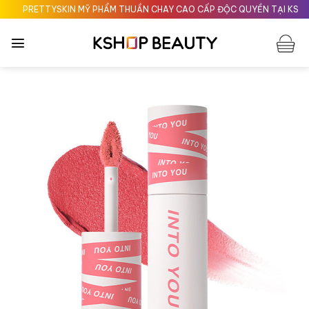
Chuyển
PRETTYSKIN MỸ PHẨM THUẦN CHAY CAO CẤP ĐỘC QUYỀN TẠI KSHOPB
đến
nội
dung