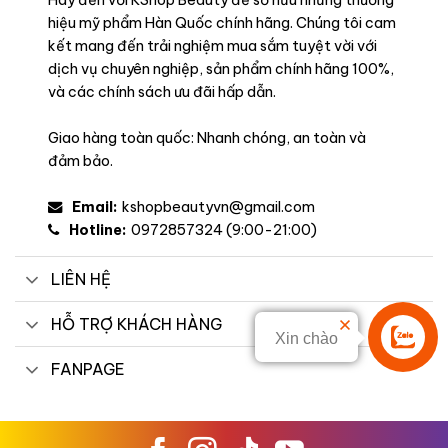
Hãy đến với KShop Beauty để sở hữu những thương
hiệu mỹ phẩm Hàn Quốc chính hãng. Chúng tôi cam
kết mang đến trải nghiệm mua sắm tuyệt vời với
dịch vụ chuyên nghiệp, sản phẩm chính hãng 100%,
và các chính sách ưu đãi hấp dẫn.
Công dụng
Giao hàng toàn quốc: Nhanh chóng, an toàn và
– Mang đến đôi môi tươi tắn và rạng rỡ
: Với chất son lì như
đảm bảo.
nhung, giúp làm sáng và làm nổi bật đôi môi, mang lại vẻ đẹp
hoàn hảo và quyến rũ suốt cả ngày dài.
Email:
kshopbeautyvn@gmail.com
Hotline:
0972857324 (9:00-21:00)
– Đảm bảo độ bám màu cao
: Son có khả năng giữ màu lâu
dài từ 5 đến 7 giờ, mà không cần dặm lại. Độ bám màu tốt
LIÊN HỆ
giúp bạn tự tin rằng màu son sẽ không bị trôi hay lem trong
suốt cả ngày.
HỖ TRỢ KHÁCH HÀNG
Xin chào
Liên hệ
– Lên màu chuẩn và tự nhiên
: Son cung cấp lớp màu sắc
FANPAGE
chính xác và đều màu từ lần thoa đầu tiên, giúp tạo ra hiệu
ứng môi đầy đặn và rạng rỡ mà không cần phải thoa nhiều lớp.
– Dưỡng ẩm và làm mềm môi
: Son được tích hợp công thức