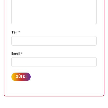
lì tự nhiên. Chất son mềm mượt, dễ tán đều trên môi, má và
mắt, giúp che phủ hoàn hảo các đường vân môi mà không
gây cảm giác khô căng. Sản phẩm có độ bám màu tốt, không
lem, không trôi, phù hợp cho cả ngày dài năng động​.
Với công dụng 2 trong 1, sản phẩm vừa là son môi vừa là má
Tên
*
hồng, thậm chí có thể dùng làm phấn mắt, giúp tiết kiệm thời
gian trang điểm và tạo nên vẻ ngoài hài hòa. Bảng màu đa
dạng từ tông nude nhẹ nhàng đến sắc đỏ nổi bật, phù hợp với
nhiều phong cách trang điểm khác nhau.​
Email
*