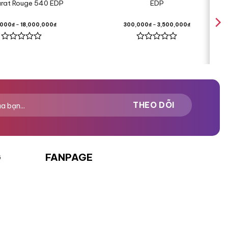
rat Rouge 540 EDP
EDP
,000
₫
–
18,000,000
₫
300,000
₫
–
3,500,000
₫
Được
Được
xếp
xếp
hạng
hạng
0
0
5
5
sao
sao
G
FANPAGE