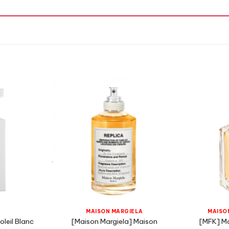
Hương Cay Nồng,
Xạ Hương,
Hồng,
MAISON MARGIELA
MAISON
leil Blanc
[Maison Margiela] Maison
[MFK] Ma