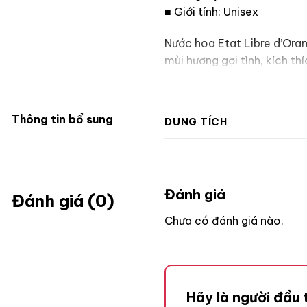
■ Giới tính: Unisex
Nước hoa Etat Libre d’Orange Arc
mùi hương gợi tình, kích t
mùi hương của Archives 69 là 
“chín muồi” vừa nồng nàn đ
Thông tin bổ sung
DUNG TÍCH
Đánh giá
Đánh giá (0)
Chưa có đánh giá nào.
Hãy là người đầu 