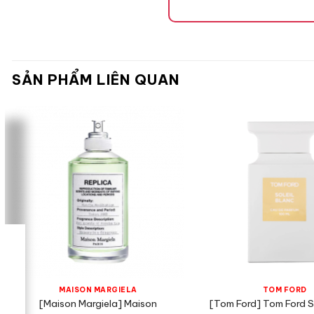
SẢN PHẨM LIÊN QUAN
Mùi hương
Tone Hương
Hương Đầu
Hạt Tiêu 
MAISON MARGIELA
TOM FORD
[Maison Margiela] Maison
[Tom Ford] Tom Ford So