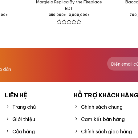
Margiela Replica By the Fireplace
Bacca
 Hồng,
EDT
000
₫
350,000
₫
–
3,000,000
₫
700
ồng,
Được
xếp
hạng
0
5
sao
g Lan,
ấp dẫn
ang,
LIÊN HỆ
HỖ TRỢ KHÁCH HÀN
Trang chủ
Chính sách chung
Giới thiệu
Cam kết bán hàng
Cửa hàng
Chính sách giao hàng
ương,