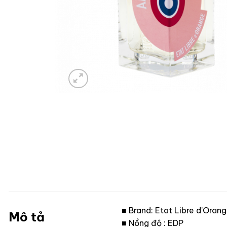
■ Brand: Etat Libre d’Oran
Mô tả
■ Nồng độ : EDP