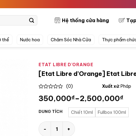
PRETTY
Hệ thống cửa hàng
Tạp
 thể
Nước hoa
Chăm Sóc Nhà Cửa
Thực phẩm chứ
ETAT LIBRE D'ORANGE
[Etat Libre d’Orange] Etat Lib
(0)
Xuất xứ
: Pháp
0
350,000
₫
–
2,500,000
₫
out
of
5
DUNG TÍCH
Chiết 10ml
Fullbox 100ml
[Etat Libre d'Orange] Etat Libre d'Orange 