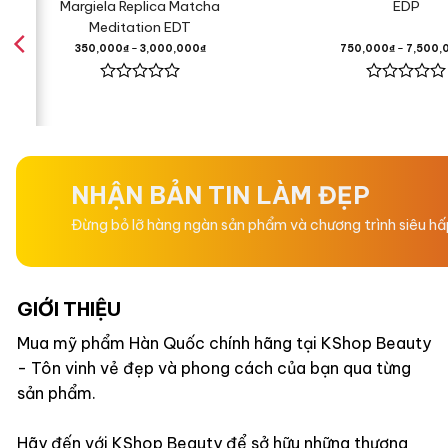
Margiela Replica Matcha
EDP
Quả Quýt
Meditation EDT
350,000
₫
–
3,000,000
₫
750,000
₫
–
7,500,
Quả Ớt H
Được
Được
xếp
xếp
hạng
hạng
Hương Giữa
0
0
5
5
sao
sao
NHẬN BẢN TIN LÀM ĐẸP
Hoa Phon
Đừng bỏ lỡ hàng ngàn sản phẩm và chương trình siêu h
Hương Nh
GIỚI THIỆU
Quả Mận,
Mua mỹ phẩm Hàn Quốc chính hãng tại KShop Beauty
- Tôn vinh vẻ đẹp và phong cách của bạn qua từng
Hương Cuối
sản phẩm.
An Tức H
Hãy đến với KShop Beauty để sở hữu những thương