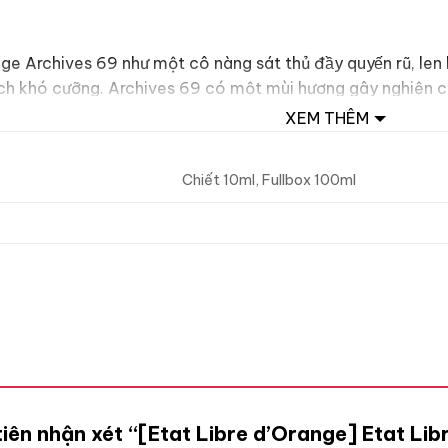
hives 69 như một cô nàng sát thủ đầy quyến rũ, len lỏi va
hích khó cưỡng. Archives 69 có một mùi hương gây nghiện cu
mùi “đàn bà” vì nó rất “tình” rất “gợi”. Nhưng đối với ca
XEM THÊM
ến ngất ngây, vừa khát khao đến độ cháy bỏng lại vừa ngọ
Chiết 10ml, Fullbox 100ml
tiên nhận xét “[Etat Libre d’Orange] Etat L