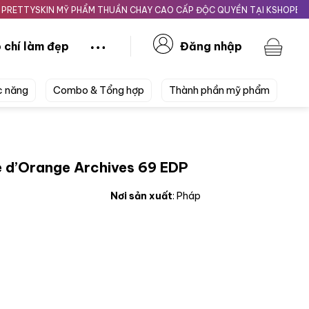
SKIN MỸ PHẨM THUẦN CHAY CAO CẤP ĐỘC QUYỀN TẠI KSHOPBEAUTY.VN
 chí làm đẹp
Đăng nhập
c năng
Combo & Tổng hợp
Thành phần mỹ phẩm
re d’Orange Archives 69 EDP
Nơi sản xuất
: Pháp
Archives 69 EDP số lượng