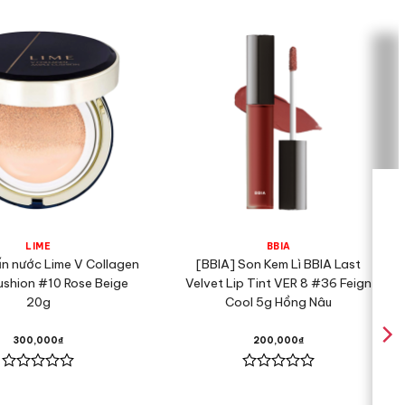
 Matte trở thành lựa chọn hoàn hảo cho các cô gái yêu
o xuống màu.
LIME
BBIA
ấn nước Lime V Collagen
[BBIA] Son Kem Lì BBIA Last
shion #10 Rose Beige
Velvet Lip Tint VER 8 #36 Feign
20g
Cool 5g Hồng Nâu
300,000
₫
200,000
₫
Được
Được
xếp
xếp