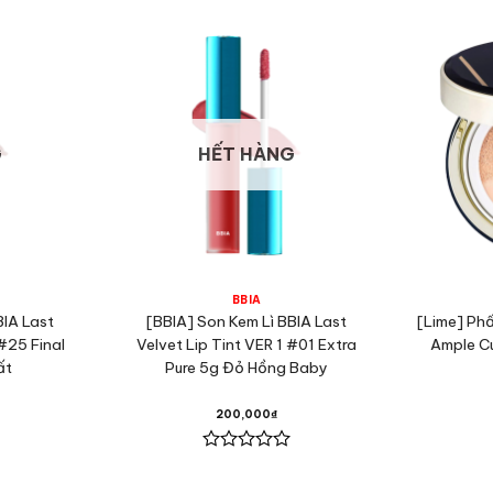
, cùng khả năng bám màu lâu trôi, Colorkey Mousse Lip Mud
 son có thể giúp bạn tự tin nổi bật suốt cả ngày mà không l
G
HẾT HÀNG
BBIA
BIA Last
[BBIA] Son Kem Lì BBIA Last
[Lime] Ph
 #25 Final
Velvet Lip Tint VER 1 #01 Extra
Ample Cu
ất
Pure 5g Đỏ Hồng Baby
200,000
₫
Được
xếp