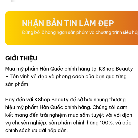
hạng
hạng
0
0
5
5
sao
sao
NHẬN BẢN TIN LÀM ĐẸP
Đừng bỏ lỡ hàng ngàn sản phẩm và chương trình siêu h
GIỚI THIỆU
Mua mỹ phẩm Hàn Quốc chính hãng tại KShop Beauty
- Tôn vinh vẻ đẹp và phong cách của bạn qua từng
sản phẩm.
Hãy đến với KShop Beauty để sở hữu những thương
hiệu mỹ phẩm Hàn Quốc chính hãng. Chúng tôi cam
kết mang đến trải nghiệm mua sắm tuyệt vời với dịch
vụ chuyên nghiệp, sản phẩm chính hãng 100%, và các
chính sách ưu đãi hấp dẫn.