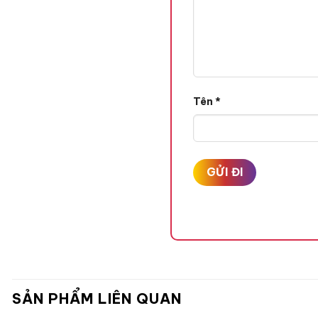
Tên
*
Son Kem Colorkey Mousse L
SẢN PHẨM LIÊN QUAN
mềm mượt và không gây khô