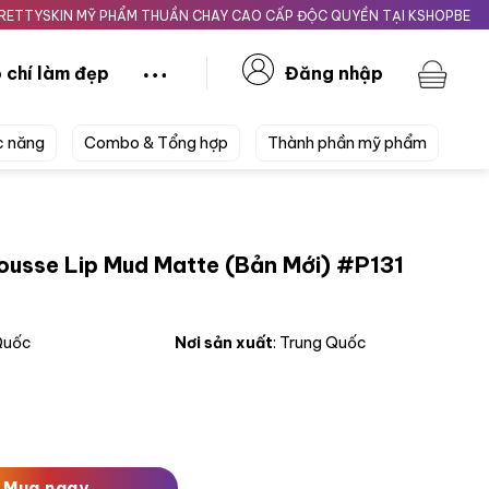
KIN MỸ PHẨM THUẦN CHAY CAO CẤP ĐỘC QUYỀN TẠI KSHOPBEAUTY.VN
 chí làm đẹp
Đăng nhập
c năng
Combo & Tổng hợp
Thành phần mỹ phẩm
ousse Lip Mud Matte (Bản Mới) #P131
 Quốc
Nơi sản xuất
: Trung Quốc
ud Matte (Bản Mới) #P131 Sweet Bean 2g Nâu Hồng Sữa số l
Mua ngay