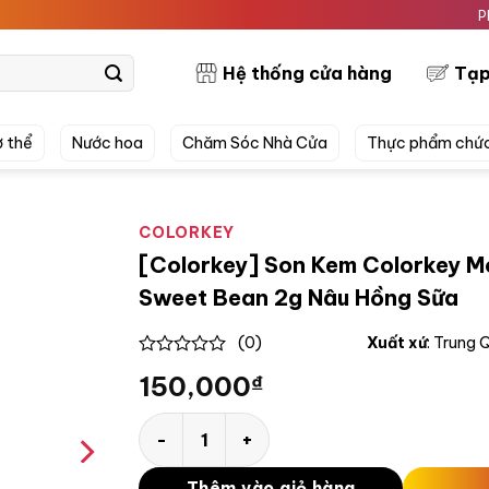
PRETTYS
Hệ thống cửa hàng
Tạp
 thể
Nước hoa
Chăm Sóc Nhà Cửa
Thực phẩm chứ
COLORKEY
[Colorkey] Son Kem Colorkey M
Sweet Bean 2g Nâu Hồng Sữa
(0)
Xuất xứ
: Trung
0
150,000
₫
out
of
5
[Colorkey] Son Kem Colorkey Mousse Lip M
Thêm vào giỏ hàng