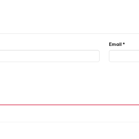
Email
*
ip Mud Matte là dòng son kem lì cao cấp nổi bật với kết
 căng. Bảng màu đa dạng, trendy phù hợp nhiều phong các