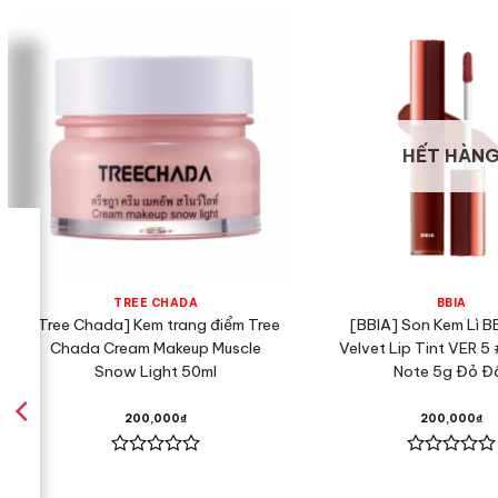
quyến rũ.
Thiết kế nhỏ gọn, tiện lợi
thích son kem lì. Một thỏi
HẾT HÀN
TREE CHADA
BBIA
[Tree Chada] Kem trang điểm Tree
[BBIA] Son Kem Lì B
Chada Cream Makeup Muscle
Velvet Lip Tint VER 5
Snow Light 50ml
Note 5g Đỏ Đ
200,000
₫
200,000
₫
Được
Được
xếp
xếp