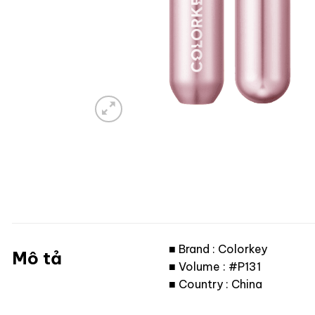
■ Brand : Colorkey
Mô tả
■ Volume : #P131
■ Country : China