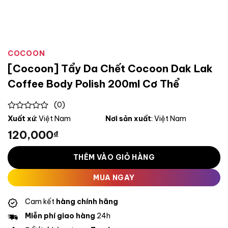
COCOON
[Cocoon] Tẩy Da Chết Cocoon Dak Lak
Coffee Body Polish 200ml Cơ Thể
(0)
0
Xuất xứ
: Việt Nam
Nơi sản xuất
: Việt Nam
out
120,000
₫
of
5
THÊM VÀO GIỎ HÀNG
MUA NGAY
Cam kết
hàng chính hãng
Miễn phí giao hàng
24h