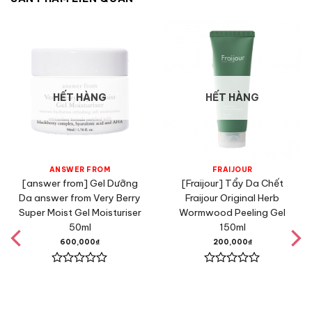
HẾT HÀNG
HẾT HÀNG
ANSWER FROM
FRAIJOUR
[answer from] Gel Dưỡng
[Fraijour] Tẩy Da Chết
Da answer from Very Berry
Fraijour Original Herb
Super Moist Gel Moisturiser
Wormwood Peeling Gel
50ml
150ml
600,000
₫
200,000
₫
Được
Được
xếp
xếp
hạng
hạng
0
0