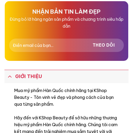
5
5
sao
sao
NHẬN BẢN TIN LÀM ĐẸP
Đừng bỏ lỡ hàng ngàn sản phẩm và chương trình siêu hấp
dẫn
GIỚI THIỆU
Mua mỹ phẩm Hàn Quốc chính hãng tại KShop
Beauty - Tôn vinh vẻ đẹp và phong cách của bạn
qua từng sản phẩm.
Hãy đến với KShop Beauty để sở hữu những thương
hiệu mỹ phẩm Hàn Quốc chính hãng. Chúng tôi cam
kết mang đến trải nghiệm mua sắm tuyệt vời với