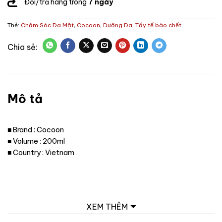
Đổi/trả hàng trong
7 ngày
Thẻ:
Chăm Sóc Da Mặt
,
Cocoon
,
Dưỡng Da
,
Tẩy tế bào chết
Mô tả
■ Brand : Cocoon
■ Volume : 200ml
■ Country : Vietnam
XEM THÊM