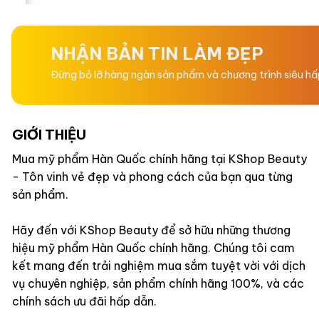
hạng
hạng
0
0
5
5
sao
sao
NHẬN BẢN TIN LÀM ĐẸP
Đừng bỏ lỡ hàng ngàn sản phẩm và chương trình siêu h
GIỚI THIỆU
Mua mỹ phẩm Hàn Quốc chính hãng tại KShop Beauty
- Tôn vinh vẻ đẹp và phong cách của bạn qua từng
sản phẩm.
Hãy đến với KShop Beauty để sở hữu những thương
hiệu mỹ phẩm Hàn Quốc chính hãng. Chúng tôi cam
kết mang đến trải nghiệm mua sắm tuyệt vời với dịch
vụ chuyên nghiệp, sản phẩm chính hãng 100%, và các
chính sách ưu đãi hấp dẫn.