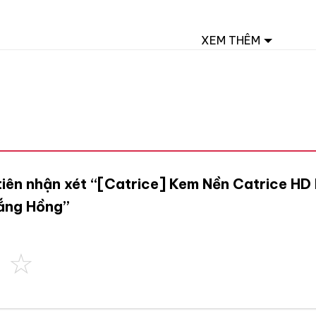
XEM THÊM
 tiên nhận xét “[Catrice] Kem Nền Catrice H
rắng Hồng”