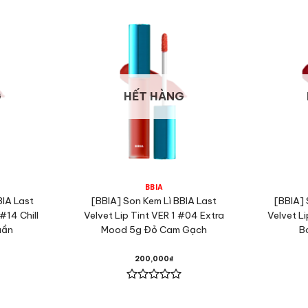
G
HẾT HÀNG
BBIA
BIA Last
[BBIA] Son Kem Lì BBIA Last
[BBIA] 
#14 Chill
Velvet Lip Tint VER 1 #04 Extra
Velvet L
uần
Mood 5g Đỏ Cam Gạch
B
200,000
₫
Được
xếp