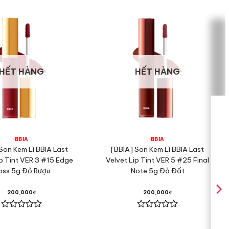
HẾT HÀNG
HẾT HÀNG
BBIA
BBIA
Son Kem Lì BBIA Last
[BBIA] Son Kem Lì BBIA Last
ip Tint VER 3 #15 Edge
Velvet Lip Tint VER 5 #25 Final
oss 5g Đỏ Rượu
Note 5g Đỏ Đất
200,000
₫
200,000
₫
Được
Được
xếp
xếp