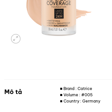
■ Brand : Catrice
Mô tả
■ Volume : #005
■ Country : Germany