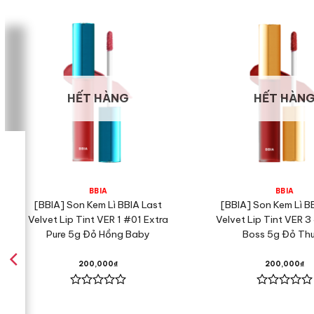
HẾT HÀNG
HẾT HÀN
BBIA
BBIA
[BBIA] Son Kem Lì BBIA Last
[BBIA] Son Kem Lì B
Velvet Lip Tint VER 1 #01 Extra
Velvet Lip Tint VER 3 
Pure 5g Đỏ Hồng Baby
Boss 5g Đỏ Th
200,000
₫
200,000
₫
Được
Được
xếp
xếp