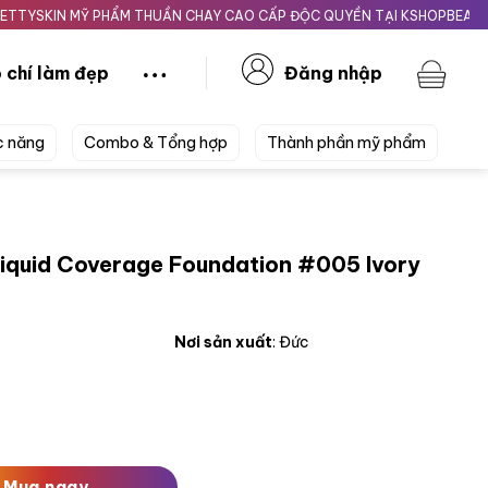
IN MỸ PHẨM THUẦN CHAY CAO CẤP ĐỘC QUYỀN TẠI KSHOPBEAUTY.VN
 chí làm đẹp
Đăng nhập
c năng
Combo & Tổng hợp
Thành phần mỹ phẩm
Liquid Coverage Foundation #005 Ivory
Nơi sản xuất
: Đức
rage Foundation #005 Ivory Beige 30ml Da Trắng Hồng số l
Mua ngay