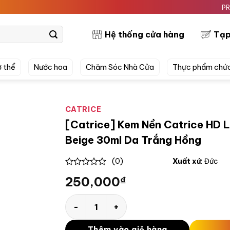
PRETTYSK
Hệ thống cửa hàng
Tạp
 thể
Nước hoa
Chăm Sóc Nhà Cửa
Thực phẩm chứ
CATRICE
[Catrice] Kem Nền Catrice HD 
Beige 30ml Da Trắng Hồng
(0)
Xuất xứ
: Đức
0
250,000
₫
out
of
5
[Catrice] Kem Nền Catrice HD Liquid Cove
Thêm vào giỏ hàng