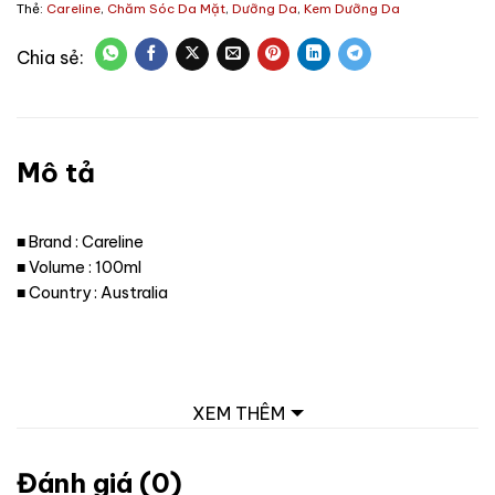
Thẻ:
Careline
,
Chăm Sóc Da Mặt
,
Dưỡng Da
,
Kem Dưỡng Da
Mô tả
■ Brand : Careline
■ Volume : 100ml
■ Country : Australia
XEM THÊM
Đánh giá (0)