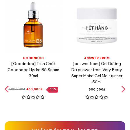
HẾT HÀNG
GOODNDOC
ANSWER FROM
[Goodndoc] Tinh Chất
[answer from] Gel Dưỡng
Goodndoc Hydra B5 Serum
Da answer from Very Berry
30ml
Super Moist Gel Moisturiser
50ml
Giá
Giá
500,000
₫
450,000
₫
10%
600,000
₫
gốc
hiện
là:
tại
500,000₫.
là:
450,000₫.
Được
Được
xếp
xếp
hạng
hạng
0
0
5
5
sao
sao