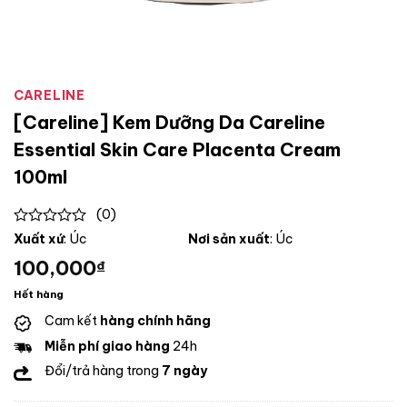
CARELINE
[Careline] Kem Dưỡng Da Careline
Essential Skin Care Placenta Cream
100ml
(0)
0
Xuất xứ
: Úc
Nơi sản xuất
: Úc
out
100,000
₫
of
5
Hết hàng
Cam kết
hàng chính hãng
Miễn phí giao hàng
24h
Đổi/trả hàng trong
7 ngày