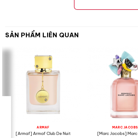
Mùi hương
SẢN PHẨM LIÊN QUAN
Tone Hương
Hương Đầu
Hương Lá
Quả Lựu,
ARMAF
MARC JACOBS
[Armaf] Armaf Club De Nuit
[Marc Jacobs] Marc