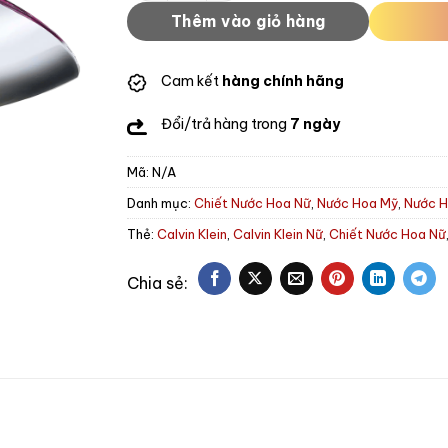
Thêm vào giỏ hàng
Cam kết
hàng chính hãng
Đổi/trả hàng trong
7 ngày
Mã:
N/A
Danh mục:
Chiết Nước Hoa Nữ
,
Nước Hoa Mỹ
,
Nước H
Thẻ:
Calvin Klein
,
Calvin Klein Nữ
,
Chiết Nước Hoa Nữ