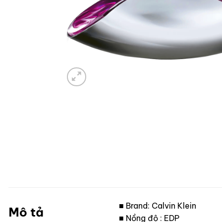
■ Brand: Calvin Klein
Mô tả
■ Nồng độ : EDP