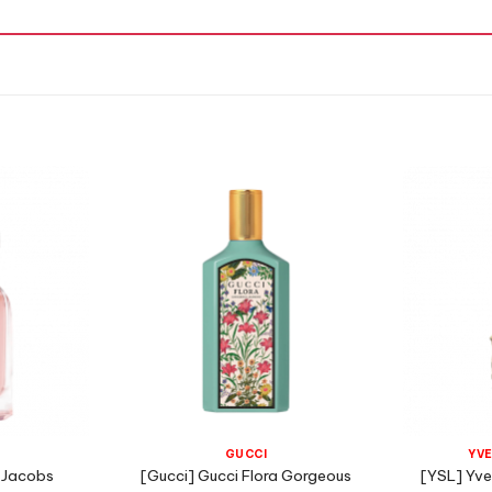
Hương Hoa Cỏ,
Hương Trái Cây,
 Xanh,
GUCCI
YVE
 Jacobs
[Gucci] Gucci Flora Gorgeous
[YSL] Yves