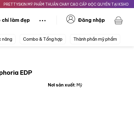
TYSKIN MỸ PHẨM THUẦN CHAY CAO CẤP ĐỘC QUYỀN TẠI KSHOPBEAUTY
 chí làm đẹp
Đăng nhập
c năng
Combo & Tổng hợp
Thành phần mỹ phẩm
uphoria EDP
Nơi sản xuất
: Mỹ
 số lượng