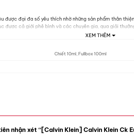
ệu được đại đa số yêu thích nhờ những sản phẩm thân thiện
ục được cả giới phê bình và các chuyên gia, qua giải thư
XEM THÊM
Chiết 10ml, Fullbox 100ml
tiên nhận xét “[Calvin Klein] Calvin Klein Ck