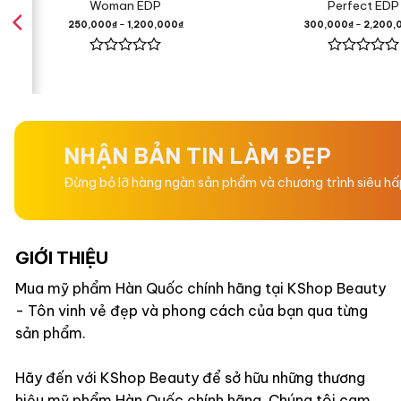
Woman EDP
Perfect EDP
Quả Quýt
250,000
₫
–
1,200,000
₫
300,000
₫
–
2,200,
Hương Giữa
Được
Được
xếp
xếp
hạng
hạng
0
0
Hoa Ngọc
5
5
sao
sao
NHẬN BẢN TIN LÀM ĐẸP
Hoa Phon
Đừng bỏ lỡ hàng ngàn sản phẩm và chương trình siêu h
Hoa Sen,
GIỚI THIỆU
Hương Cuối
Mua mỹ phẩm Hàn Quốc chính hãng tại KShop Beauty
- Tôn vinh vẻ đẹp và phong cách của bạn qua từng
sản phẩm.
Gỗ Gụ,
Hãy đến với KShop Beauty để sở hữu những thương
Hổ Phách
hiệu mỹ phẩm Hàn Quốc chính hãng. Chúng tôi cam