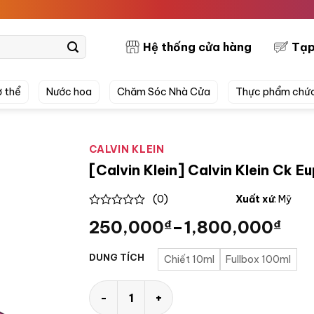
PRET
Hệ thống cửa hàng
Tạp
 thể
Nước hoa
Chăm Sóc Nhà Cửa
Thực phẩm chứ
CALVIN KLEIN
[Calvin Klein] Calvin Klein Ck E
(0)
Xuất xứ
: Mỹ
0
250,000
₫
–
1,800,000
₫
out
of
5
DUNG TÍCH
Chiết 10ml
Fullbox 100ml
[Calvin Klein] Calvin Klein Ck Euphoria EDP