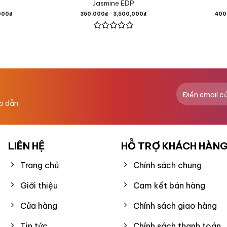
Jasmine EDP
 Hồng,
000
₫
350,000
₫
–
3,500,000
₫
400
Được
xếp
hạng
0
 Lan Trắng,
5
sao
g Lan,
ấp dẫn
LIÊN HỆ
HỖ TRỢ KHÁCH HÀN
Trang chủ
Chính sách chung
Giới thiệu
Cam kết bán hàng
Cửa hàng
Chính sách giao hàng
,
Tin tức
Chính sách thanh toán