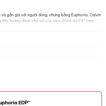
 và gần gũi với người dùng, nhưng bằng Euphoria, Calvin
ởng Mùi hương dành cho nữ của năm 2006 do FiFi trao
 Euphoria EDP”