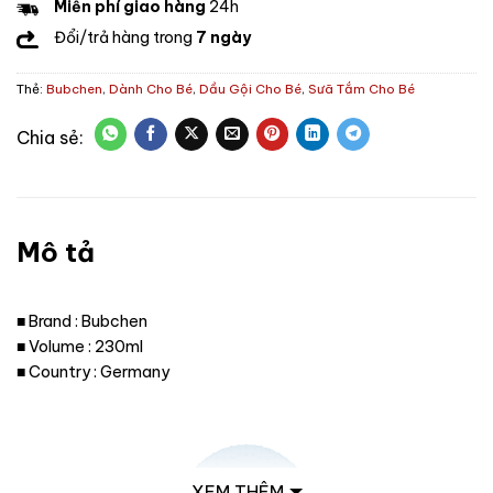
Miễn phí giao hàng
24h
Đổi/trả hàng trong
7 ngày
Thẻ:
Bubchen
,
Dành Cho Bé
,
Dầu Gội Cho Bé
,
Sưã Tắm Cho Bé
Mô tả
■ Brand : Bubchen
■ Volume : 230ml
■ Country : Germany
XEM THÊM