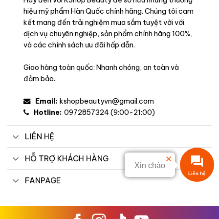
Hãy đến với KShop Beauty để sở hữu những thương
hiệu mỹ phẩm Hàn Quốc chính hãng. Chúng tôi cam
kết mang đến trải nghiệm mua sắm tuyệt vời với
dịch vụ chuyên nghiệp, sản phẩm chính hãng 100%,
và các chính sách ưu đãi hấp dẫn.
Giao hàng toàn quốc: Nhanh chóng, an toàn và
đảm bảo.
Email:
kshopbeautyvn@gmail.com
Hotline:
0972857324 (9:00-21:00)
LIÊN HỆ
HỖ TRỢ KHÁCH HÀNG
Xin chào
Liên hệ
FANPAGE