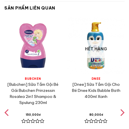
SẢN PHẨM LIÊN QUAN
HẾT HÀNG
BUBCHEN
DNEE
[Bubchen] Sữa Tắm Gội Bé
[Dnee] Sữa Tắm Gội Cho
Gái Bubchen Prinzessin
Bé Dnee Kids Bubble Bath
Rosalea 2in1 Shampoo &
400ml Xanh
Spulung 230ml
150,000
₫
80,000
₫
Được
Được