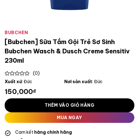
BUBCHEN
[Bubchen] Sữa Tắm Gội Trẻ Sơ Sinh
Bubchen Wasch & Dusch Creme Sensitiv
230ml
(0)
0
Xuất xứ
: Đức
Nơi sản xuất
: Đức
out
150,000
₫
of
5
THÊM VÀO GIỎ HÀNG
MUA NGAY
Cam kết
hàng chính hãng