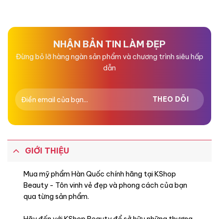
xếp
xếp
hạng
hạng
0
0
5
5
sao
sao
NHẬN BẢN TIN LÀM ĐẸP
Đừng bỏ lỡ hàng ngàn sản phẩm và chương trình siêu hấp
dẫn
GIỚI THIỆU
Mua mỹ phẩm Hàn Quốc chính hãng tại KShop
Beauty - Tôn vinh vẻ đẹp và phong cách của bạn
qua từng sản phẩm.