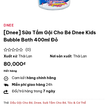
DNEE
[Dnee] Sữa Tắm Gội Cho Bé Dnee Kids
Bubble Bath 400ml Đỏ
(0)
0
Xuất xứ
: Thái Lan
Nơi sản xuất
: Thái Lan
out
80,000
₫
of
5
Hết hàng
Cam kết
hàng chính hãng
Miễn phí giao hàng
24h
Đổi/trả hàng trong
7 ngày
Thẻ:
Dầu Gội Cho Bé
,
Dnee
,
Sưã Tắm Cho Bé
,
Tóc & Cơ Thể