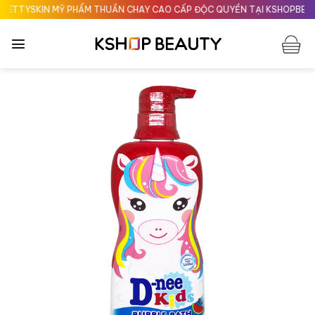
Chuyển
TTYSKIN MỸ PHẨM THUẦN CHAY CAO CẤP ĐỘC QUYỀN TẠI KSHOPBEAUT
đến
nội
dung