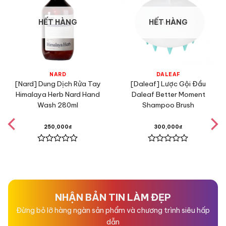
HẾT HÀNG
HẾT HÀNG
NARD
DALEAF
[Nard] Dung Dịch Rửa Tay
[Daleaf] Lược Gội Đầu
Himalaya Herb Nard Hand
Daleaf Better Moment
Wash 280ml
Shampoo Brush
250,000
₫
300,000
₫
Được
Được
xếp
xếp
hạng
hạng
0
0
5
5
sao
sao
NHẬN BẢN TIN LÀM ĐẸP
Đừng bỏ lỡ hàng ngàn sản phẩm và chương trình siêu hấp
dẫn