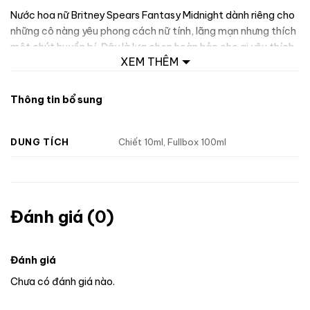
Nước hoa nữ Britney Spears Fantasy Midnight dành riêng cho
những cô nàng yêu phong cách nữ tính, lãng mạn nhưng thích
một chút huyền bí. Đây là lựa chọn hoàn hảo cho ai yêu thích
XEM THÊM
các tông hương hoa quả ngọt vừa phải, không gắt, không quá
“kẹo”, mà có chiều sâu và sự cuốn hút dần theo thời gian.
Thông tin bổ sung
DUNG TÍCH
Chiết 10ml, Fullbox 100ml
Đánh giá (0)
Đánh giá
Chưa có đánh giá nào.