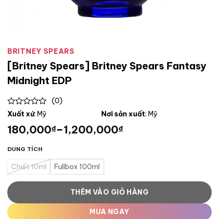
BRITNEY SPEARS
[Britney Spears] Britney Spears Fantasy
Midnight EDP
(0)
0
Xuất xứ
: Mỹ
Nơi sản xuất
: Mỹ
out
180,000
–
1,200,000
₫
₫
of
5
DUNG TÍCH
Chiết 10ml
Fullbox 100ml
THÊM VÀO GIỎ HÀNG
MUA NGAY