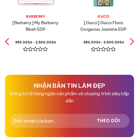
Xạ Hương,
BURBERRY
GUCCI
[Burberry] My Burberry
[Gucci] Gucci Flora
Blush EDP
Gorgeous Jasmine EDP
Đặc điểm
350,000
₫
–
2,500,000
₫
350,000
₫
–
3,500,000
₫
Được
Được
xếp
xếp
hạng
hạng
0
0
5
5
sao
sao
NHẬN BẢN TIN LÀM ĐẸP
Đừng bỏ lỡ hàng ngàn sản phẩm và chương trình siêu hấp
dẫn