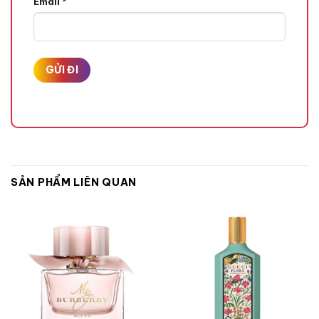
Email
*
Quả Mận,
Hương Giữa
Hoa Diên Vĩ,
Hoa Lan Nam Phi,
Hoa Phong Lan,
SẢN PHẨM LIÊN QUAN
Hương Cuối
Hổ Phách,
Hương Vanilla,