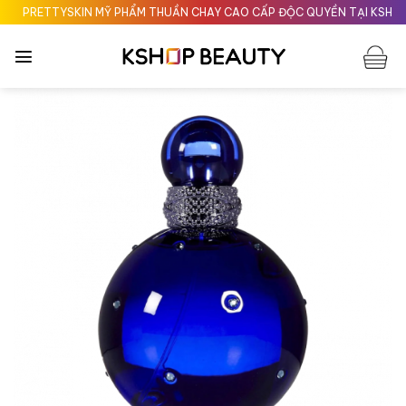
Chuyển
PRETTYSKIN MỸ PHẨM THUẦN CHAY CAO CẤP ĐỘC QUYỀN TẠI KSHOPBE
đến
nội
dung