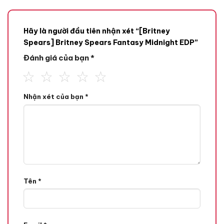
Hãy là người đầu tiên nhận xét “[Britney
Spears] Britney Spears Fantasy Midnight EDP”
Đánh giá của bạn
*
Mùi hương
Nhận xét của bạn
*
Tone Hương
Hương Hoa Cỏ,
Hương Trái Cây,
Hương Đầu
Tên
*
Quả Anh Đào Chua,