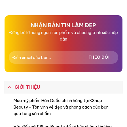
xếp
xếp
hạng
hạng
0
0
5
5
sao
sao
NHẬN BẢN TIN LÀM ĐẸP
Đừng bỏ lỡ hàng ngàn sản phẩm và chương trình siêu hấp
dẫn
GIỚI THIỆU
Mua mỹ phẩm Hàn Quốc chính hãng tại KShop
Beauty - Tôn vinh vẻ đẹp và phong cách của bạn
qua từng sản phẩm.
Hãy đến với KShop Beauty để sở hữu những thương