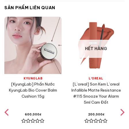
SẢN PHẨM LIÊN QUAN
HẾT HÀNG
KYUNGLAB
L'OREAL
[KyungLab] Phấn Nước
[L’oreal] Son Kem L’oreal
KyungLab Bio Cover Balm
Infallible Matte Resistance
Cushion 15g
#115 Snooze Your Alarm
5ml Cam Đất
600,000
₫
200,000
₫
Được
Được