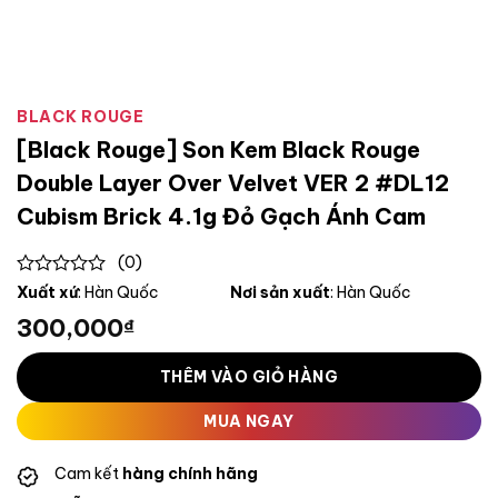
BLACK ROUGE
[Black Rouge] Son Kem Black Rouge
Double Layer Over Velvet VER 2 #DL12
Cubism Brick 4.1g Đỏ Gạch Ánh Cam
(0)
0
Xuất xứ
: Hàn Quốc
Nơi sản xuất
: Hàn Quốc
out
300,000
₫
of
5
THÊM VÀO GIỎ HÀNG
MUA NGAY
Cam kết
hàng chính hãng