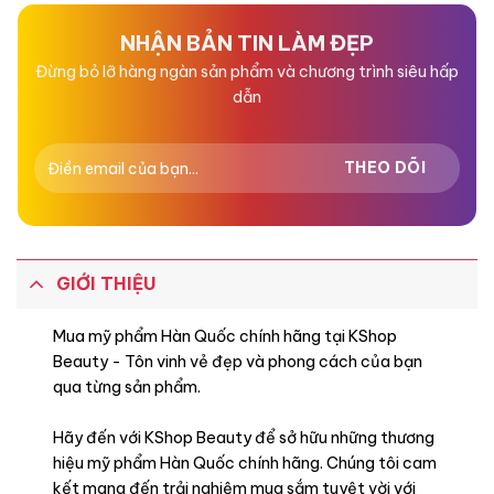
5
5
sao
sao
NHẬN BẢN TIN LÀM ĐẸP
Đừng bỏ lỡ hàng ngàn sản phẩm và chương trình siêu hấp
dẫn
GIỚI THIỆU
Mua mỹ phẩm Hàn Quốc chính hãng tại KShop
Beauty - Tôn vinh vẻ đẹp và phong cách của bạn
qua từng sản phẩm.
Hãy đến với KShop Beauty để sở hữu những thương
hiệu mỹ phẩm Hàn Quốc chính hãng. Chúng tôi cam
kết mang đến trải nghiệm mua sắm tuyệt vời với