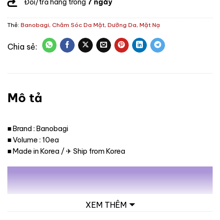
Đổi/trả hàng trong
7 ngày
Thẻ:
Banobagi
,
Chăm Sóc Da Mặt
,
Dưỡng Da
,
Mặt Nạ
Mô tả
■ Brand : Banobagi
■ Volume : 10ea
■ Made in Korea / ✈ Ship from Korea
XEM THÊM