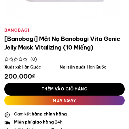
BANOBAGI
[Banobagi] Mặt Nạ Banobagi Vita Genic
Jelly Mask Vitalizing (10 Miếng)
(0)
0
Xuất xứ
: Hàn Quốc
Nơi sản xuất
: Hàn Quốc
out
200,000
₫
of
5
THÊM VÀO GIỎ HÀNG
MUA NGAY
Cam kết
hàng chính hãng
Miễn phí giao hàng
24h