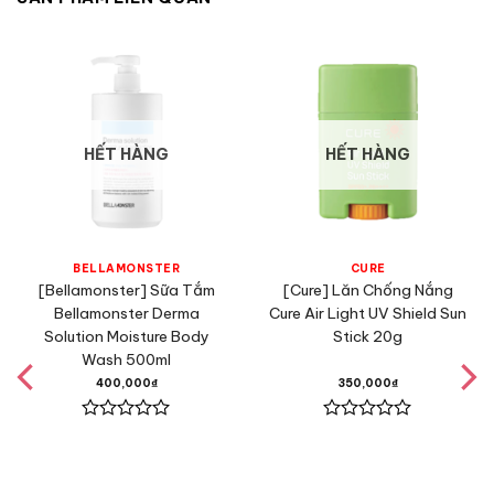
HẾT HÀNG
HẾT HÀNG
BELLAMONSTER
CURE
[Bellamonster] Sữa Tắm
[Cure] Lăn Chống Nắng
Bellamonster Derma
Cure Air Light UV Shield Sun
Solution Moisture Body
Stick 20g
Wash 500ml
400,000
₫
350,000
₫
Được
Được
xếp
xếp
hạng
hạng
0
0