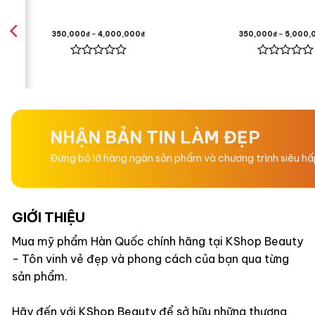
350,000
₫
–
4,000,000
₫
350,000
₫
–
5,000,
Hoa Cam
Được
Được
xếp
xếp
Hương Cuối
hạng
hạng
0
0
5
5
sao
sao
Hoắc Hươ
NHẬN BẢN TIN LÀM ĐẸP
Đừng bỏ lỡ hàng ngàn sản phẩm và chương trình siêu h
Hương Am
GIỚI THIỆU
Mua mỹ phẩm Hàn Quốc chính hãng tại KShop Beauty
Đặc điểm
- Tôn vinh vẻ đẹp và phong cách của bạn qua từng
sản phẩm.
Hãy đến với KShop Beauty để sở hữu những thương