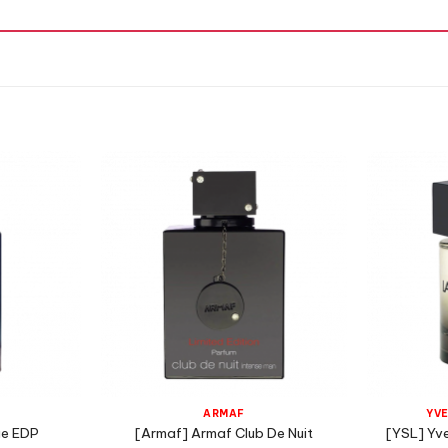
Hoắc Hương,
Hương Cam Chanh,
Hương Hoa Trắng,
Bergamot,
ARMAF
YVE
ge EDP
[Armaf] Armaf Club De Nuit
[YSL] Yve