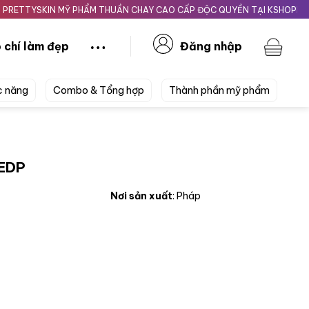
SKIN MỸ PHẨM THUẦN CHAY CAO CẤP ĐỘC QUYỀN TẠI KSHOPBEAUTY.V
 chí làm đẹp
Đăng nhập
c năng
Combo & Tổng hợp
Thành phần mỹ phẩm
 EDP
Nơi sản xuất
: Pháp
g