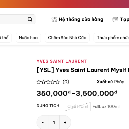
PRETTY
Hệ thống cửa hàng
Tạp
 thể
Nước hoa
Chăm Sóc Nhà Cửa
Thực phẩm chứ
YVES SAINT LAURENT
[YSL] Yves Saint Laurent Myslf
(0)
Xuất xứ
: Pháp
0
350,000
₫
–
3,500,000
₫
out
of
5
DUNG TÍCH
Chiết 10ml
Fullbox 100ml
[YSL] Yves Saint Laurent Myslf EDP số lượn