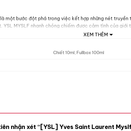
 một bước đột phá trong việc kết hợp những nét truyền t
. YSL MYSLF nhanh chóng chiếm được cảm tình của giới t
g cách thiết kế sang trọng.
XEM THÊM
Chiết 10ml, Fullbox 100ml
tiên nhận xét “[YSL] Yves Saint Laurent Mys