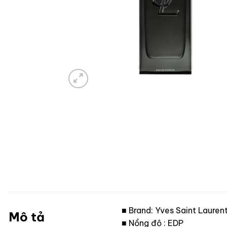
■ Brand: Yves Saint Lauren
Mô tả
■ Nồng độ : EDP