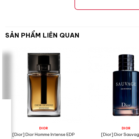
Mùi hương
SẢN PHẨM LIÊN QUAN
Tone Hương
Hương đầu
Quả Cam 
DIOR
DIOR
[Dior] Dior Homme Intense EDP
[Dior] Dior Sauva
Hương giữa