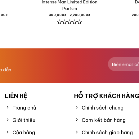
Intense Man Limited Edition
D
Parfum
000
₫
300,000
₫
–
2,200,000
₫
200
,
Được
xếp
hạng
0
5
sao
ng,
ấp dẫn
brofix,
LIÊN HỆ
HỖ TRỢ KHÁCH HÀN
Trang chủ
Chính sách chung
Giới thiệu
Cam kết bán hàng
Cửa hàng
Chính sách giao hàng