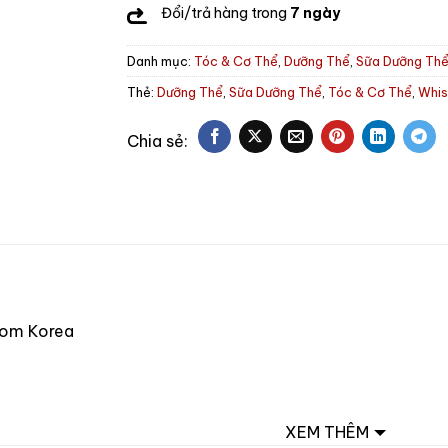
Đổi/trả hàng trong
7 ngày
Danh mục:
Tóc & Cơ Thể
,
Dưỡng Thể
,
Sữa Dưỡng Th
Thẻ:
Dưỡng Thể
,
Sữa Dưỡng Thể
,
Tóc & Cơ Thể
,
Whis
from Korea
위시스 프리미엄 글루타치온 화이트닝 
XEM THÊM
WHISIS PREMIUM GLUTATHIONE WHITENIN