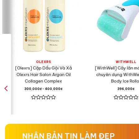
OLEXRS
WITHWELL
[Olexrs] Cặp Dầu Gội Và Xả
[WithWell] Cây lăn m
Olexrs Hair Salon Argan Oil
chuyên dụng WithWel
Collagen Complex
Body Ice Rollo
300,000
₫
–
400,000
₫
396,000
₫
Được
Được
xếp
xếp
hạng
hạng
0
0
5
5
sao
sao
NHẬN BẢN TIN LÀM ĐẸP