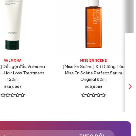
VALMONA
MISE EN SCÈNE
] Dầu gội đầu Valmona
[Mise En Scène] Xịt Dưỡng Tóc
ti-Hair Loss Treatment
Mise En Scène Perfect Serum
120ml
Original 80ml
 환절기
560,000
₫
200,000
₫
Được
Được
xếp
xếp
hạng
hạng
간편하게 집에서
0
0
5
5
었습니다.
sao
sao