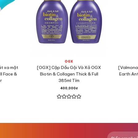
OGX
át xa mặt
[OGX] Cặp Dầu Gội Và Xả OGX
[Valmona
l Face &
Biotin & Collagen Thick & Full
Earth An
r
385ml Tím
각질이 일어나기 쉬운 겨울철 계절 바뀌는
400,000
₫
부드럽고 촉촉한 아기피부
만들어 드립니다!
Được
xếp
프리미엄 바디케어 시스템
hạng
바디 건강을 위한 연구와 노력의 레시피로 
0
5
건강한 바디케어가 가능한 제품을 만들
sao