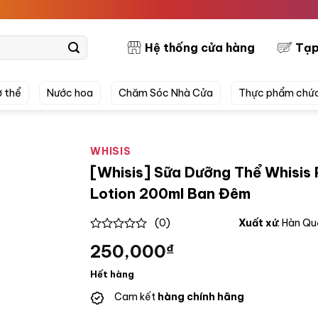
PRETT
Hệ thống cửa hàng
Tạp
 thể
Nước hoa
Chăm Sóc Nhà Cửa
Thực phẩm chứ
WHISIS
[Whisis] Sữa Dưỡng Thể Whisis
Lotion 200ml Ban Đêm
(0)
Xuất xứ
: Hàn Q
0
250,000
₫
out
of
5
Hết hàng
Cam kết
hàng chính hãng