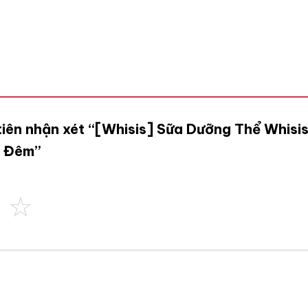
 tiên nhận xét “[Whisis] Sữa Dưỡng Thể Whis
n Đêm”