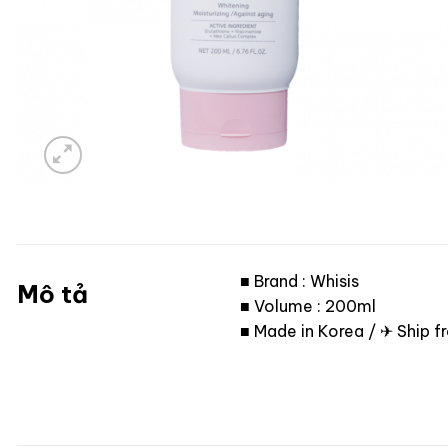
■ Brand : Whisis
Mô tả
■ Volume : 200ml
■ Made in Korea / ✈ Ship 