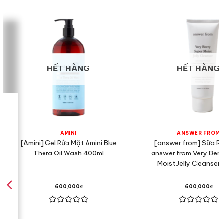
HẾT HÀNG
HẾT HÀN
AMINI
ANSWER FRO
[Amini] Gel Rửa Mặt Amini Blue
[answer from] Sữa 
Thera Oil Wash 400ml
answer from Very Ber
Moist Jelly Cleanse
600,000
₫
600,000
₫
Được
Được
xếp
xếp