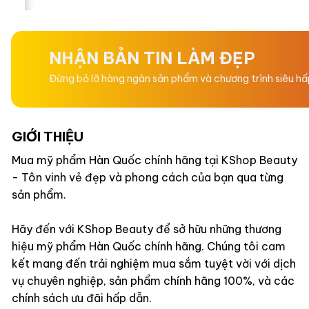
hạng
hạng
0
0
5
5
sao
sao
NHẬN BẢN TIN LÀM ĐẸP
Đừng bỏ lỡ hàng ngàn sản phẩm và chương trình siêu h
GIỚI THIỆU
Mua mỹ phẩm Hàn Quốc chính hãng tại KShop Beauty
- Tôn vinh vẻ đẹp và phong cách của bạn qua từng
sản phẩm.
Hãy đến với KShop Beauty để sở hữu những thương
hiệu mỹ phẩm Hàn Quốc chính hãng. Chúng tôi cam
kết mang đến trải nghiệm mua sắm tuyệt vời với dịch
vụ chuyên nghiệp, sản phẩm chính hãng 100%, và các
chính sách ưu đãi hấp dẫn.