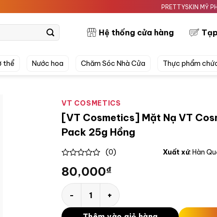
PRETTYSKIN MỸ PHẨM TH
Hệ thống cửa hàng
Tạp
 thể
Nước hoa
Chăm Sóc Nhà Cửa
Thực phẩm chứ
VT COSMETICS
[VT Cosmetics] Mặt Nạ VT Cosm
Pack 25g Hồng
(0)
Xuất xứ
: Hàn Q
0
80,000
₫
out
of
5
[VT Cosmetics] Mặt Nạ VT Cosmetics Reedl
Thêm vào giỏ hàng