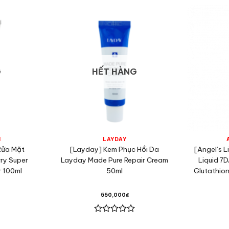
G
HẾT HÀNG
M
LAYDAY
Rửa Mặt
[Layday] Kem Phục Hồi Da
[Angel’s L
ry Super
Layday Made Pure Repair Cream
Liquid 7
r 100ml
50ml
Glutathio
550,000
₫
Được
xếp