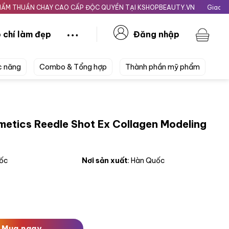
UẦN CHAY CAO CẤP ĐỘC QUYỀN TẠI KSHOPBEAUTY.VN
Giao nhanh 24H
 chí làm đẹp
Đăng nhập
c năng
Combo & Tổng hợp
Thành phần mỹ phẩm
etics Reedle Shot Ex Collagen Modeling
uốc
Nơi sản xuất
: Hàn Quốc
e Shot Ex Collagen Modeling Pack 25g Hồng số lượng
Mua ngay