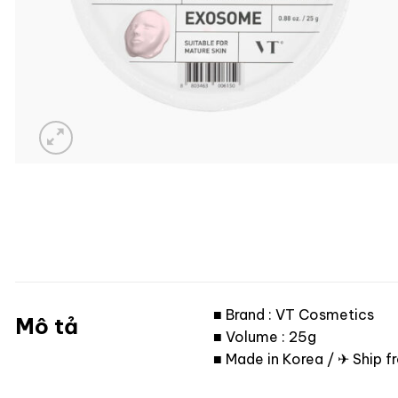
■ Brand : VT Cosmetics
Mô tả
■ Volume : 25g
■ Made in Korea / ✈ Ship 