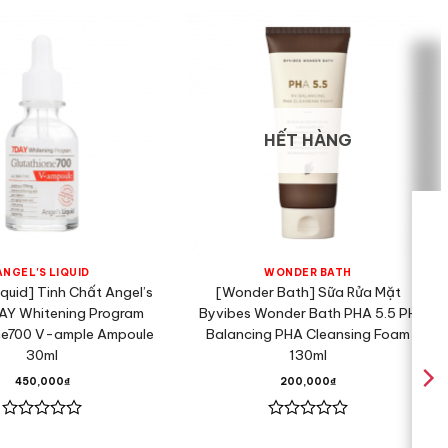
HẾT HÀNG
ANGEL'S LIQUID
WONDER BATH
iquid] Tinh Chất Angel’s
[Wonder Bath] Sữa Rửa Mặt
DAY Whitening Program
Byvibes Wonder Bath PHA 5.5 PH
ne700 V-ample Ampoule
Balancing PHA Cleansing Foam
30ml
130ml
450,000
₫
200,000
₫
Được
Được
xếp
xếp