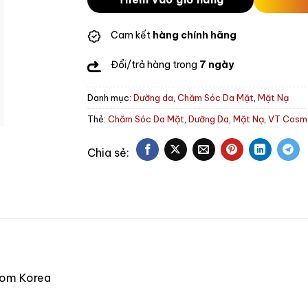
Cam kết
hàng chính hãng
Đổi/trả hàng trong
7 ngày
Danh mục:
Dưỡng da
,
Chăm Sóc Da Mặt
,
Mặt Nạ
Thẻ:
Chăm Sóc Da Mặt
,
Dưỡng Da
,
Mặt Nạ
,
VT Cosm
from Korea