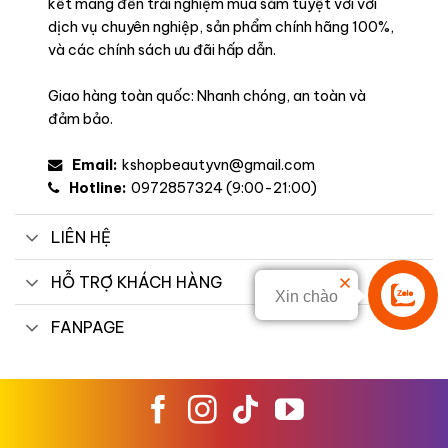
kết mang đến trải nghiệm mua sắm tuyệt vời với
dịch vụ chuyên nghiệp, sản phẩm chính hãng 100%,
và các chính sách ưu đãi hấp dẫn.
Giao hàng toàn quốc: Nhanh chóng, an toàn và
đảm bảo.
Email:
kshopbeautyvn@gmail.com
Hotline:
0972857324 (9:00-21:00)
LIÊN HỆ
HỖ TRỢ KHÁCH HÀNG
Xin chào
Liên hệ
FANPAGE