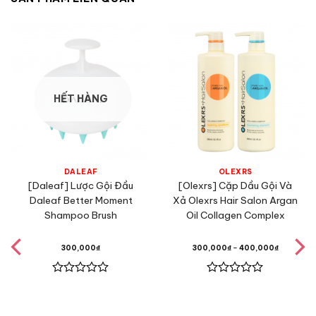
HẾT HÀNG
DALEAF
OLEXRS
[Daleaf] Lược Gội Đầu
[Olexrs] Cặp Dầu Gội Và
Daleaf Better Moment
Xả Olexrs Hair Salon Argan
Shampoo Brush
Oil Collagen Complex
300,000
₫
300,000
₫
–
400,000
₫
Được
Được
xếp
xếp
hạng
hạng