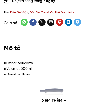
Đổi/trả hàng trong
7 ngày
Thẻ:
Dầu Gội Đầu
,
Dầu Xả
,
Tóc & Cơ Thể
,
Voudioty
Mô tả
■ Brand : Voudioty
■ Volume : 500ml
■ Country : Italia
XEM THÊM