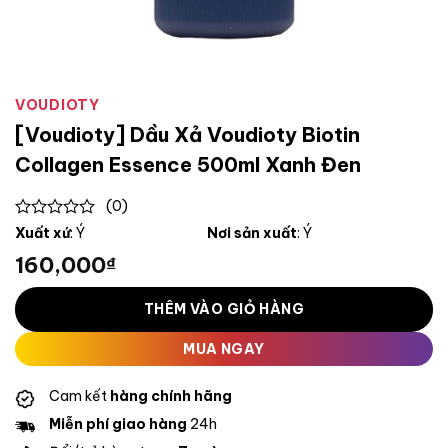
VOUDIOTY
[Voudioty] Dầu Xả Voudioty Biotin
Collagen Essence 500ml Xanh Đen
(0)
0
Xuất xứ
: Ý
Nơi sản xuất
: Ý
out
160,000
₫
of
5
THÊM VÀO GIỎ HÀNG
MUA NGAY
Cam kết
hàng chính hãng
Miễn phí giao hàng
24h