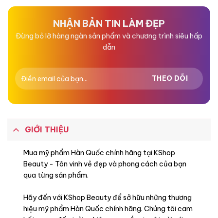
0
0
5
5
sao
sao
NHẬN BẢN TIN LÀM ĐẸP
Đừng bỏ lỡ hàng ngàn sản phẩm và chương trình siêu hấp
dẫn
GIỚI THIỆU
Mua mỹ phẩm Hàn Quốc chính hãng tại KShop
Beauty - Tôn vinh vẻ đẹp và phong cách của bạn
qua từng sản phẩm.
Hãy đến với KShop Beauty để sở hữu những thương
hiệu mỹ phẩm Hàn Quốc chính hãng. Chúng tôi cam