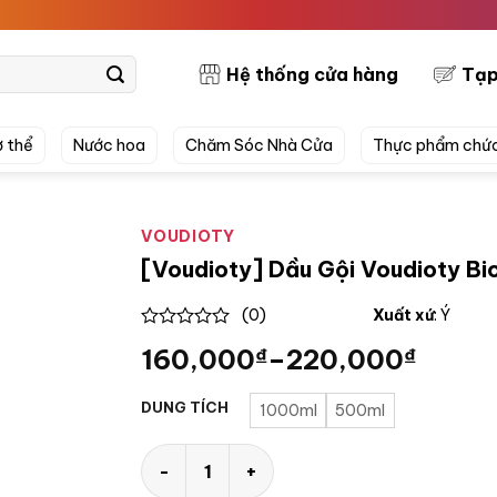
PRET
Hệ thống cửa hàng
Tạp
 thể
Nước hoa
Chăm Sóc Nhà Cửa
Thực phẩm chứ
VOUDIOTY
[Voudioty] Dầu Gội Voudioty Bi
(0)
Xuất xứ
: Ý
0
160,000
₫
–
220,000
₫
out
of
5
DUNG TÍCH
1000ml
500ml
[Voudioty] Dầu Gội Voudioty Biotin & Coll