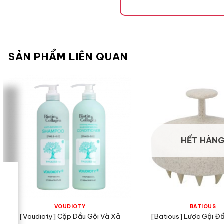
SẢN PHẨM LIÊN QUAN
HẾT HÀN
VOUDIOTY
BATIOUS
[Voudioty] Cặp Dầu Gội Và Xả
[Batious] Lược Gội Đầ