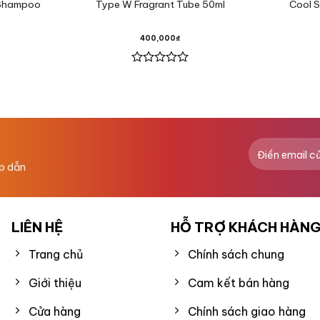
 Shampoo
Type W Fragrant Tube 50ml
Cool S
400,000
₫
Được
xếp
hạng
0
5
sao
ấp dẫn
LIÊN HỆ
HỖ TRỢ KHÁCH HÀN
Trang chủ
Chính sách chung
Giới thiệu
Cam kết bán hàng
Cửa hàng
Chính sách giao hàng