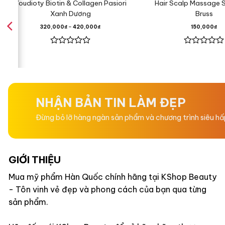
Voudioty Biotin & Collagen Pasiori
Hair Scalp Massage
Xanh Dương
Bruss
320,000
₫
–
420,000
₫
150,000
₫
Được
Được
xếp
xếp
hạng
hạng
0
0
5
5
sao
sao
NHẬN BẢN TIN LÀM ĐẸP
Đừng bỏ lỡ hàng ngàn sản phẩm và chương trình siêu h
GIỚI THIỆU
Mua mỹ phẩm Hàn Quốc chính hãng tại KShop Beauty
- Tôn vinh vẻ đẹp và phong cách của bạn qua từng
sản phẩm.