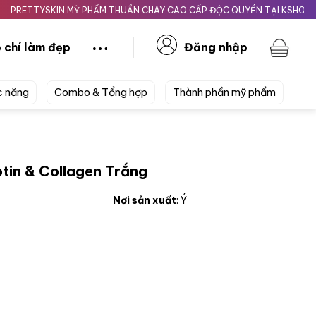
TYSKIN MỸ PHẨM THUẦN CHAY CAO CẤP ĐỘC QUYỀN TẠI KSHOPBEAUTY.
 chí làm đẹp
Đăng nhập
c năng
Combo & Tổng hợp
Thành phần mỹ phẩm
otin & Collagen Trắng
Nơi sản xuất
: Ý
agen Trắng số lượng