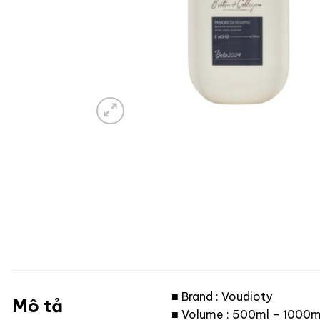
■ Brand : Voudioty
Mô tả
■ Volume : 500ml – 1000m