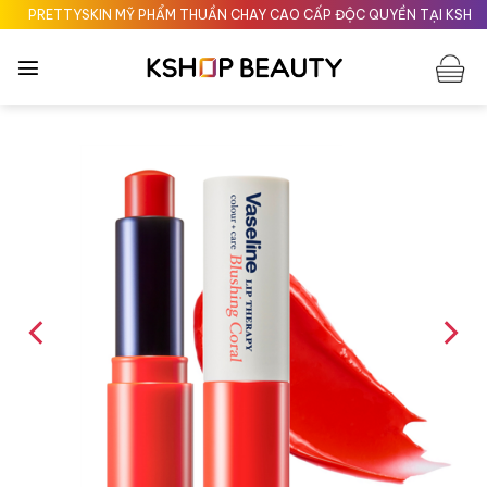
Chuyển
PRETTYSKIN MỸ PHẨM THUẦN CHAY CAO CẤP ĐỘC QUYỀN TẠI KSHOPBE
đến
nội
dung