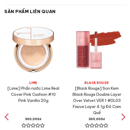
SẢN PHẨM LIÊN QUAN
LIME
BLACK ROUGE
[Lime] Phấn nước Lime Real
[Black Rouge] Son Kem
Cover Pink Cushion #10
Black Rouge Double Layer
Pink Vanilla 20g
Over Velvet VER 1 #DL03
Fauve Layer 4.1g Đỏ Cam
Quế
300,000
₫
300,000
₫