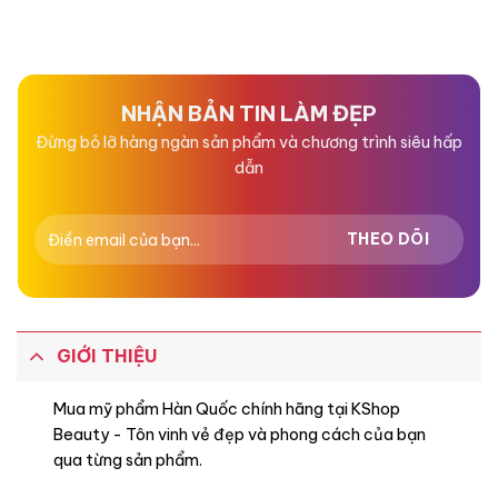
Được
Được
xếp
xếp
hạng
hạng
0
0
5
5
sao
sao
NHẬN BẢN TIN LÀM ĐẸP
Đừng bỏ lỡ hàng ngàn sản phẩm và chương trình siêu hấp
dẫn
GIỚI THIỆU
Mua mỹ phẩm Hàn Quốc chính hãng tại KShop
Beauty - Tôn vinh vẻ đẹp và phong cách của bạn
qua từng sản phẩm.