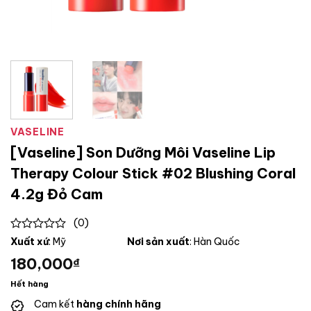
VASELINE
[Vaseline] Son Dưỡng Môi Vaseline Lip
Therapy Colour Stick #02 Blushing Coral
4.2g Đỏ Cam
(0)
0
Xuất xứ
: Mỹ
Nơi sản xuất
: Hàn Quốc
out
180,000
₫
of
5
Hết hàng
Cam kết
hàng chính hãng