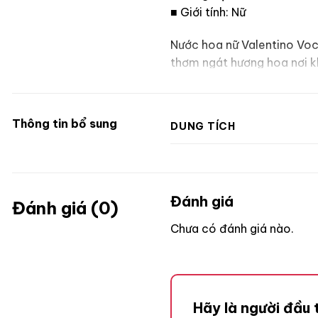
■ Giới tính: Nữ
Nước hoa nữ Valentino V
thơm ngát hương hoa nơi kh
không chỉ là một dòng nước
Thông tin bổ sung
DUNG TÍCH
Đánh giá
Đánh giá (0)
Chưa có đánh giá nào.
Hãy là người đầu 