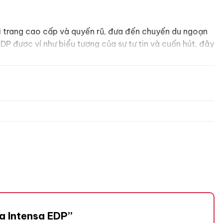
ời trang cao cấp và quyến rũ, đưa đến chuyến du ngoạn
P được ví như biểu tượng của sự tự tin và cuốn hút, đây
phụ nữ hiện đại.
va Intensa EDP”