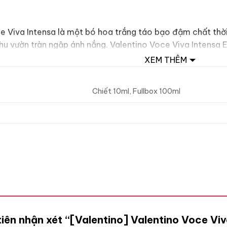
oce Viva Intensa là một bó hoa trắng táo bạo đậm chất th
u vườn tràn ngập ánh nắng. Valentino Voce Viva Intensa ED
 hoa mà còn là lời khẳng định cá tính mạnh mẽ của người 
XEM THÊM
Chiết 10ml, Fullbox 100ml
tiên nhận xét “[Valentino] Valentino Voce Vi