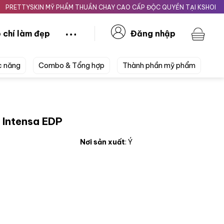
YSKIN MỸ PHẨM THUẦN CHAY CAO CẤP ĐỘC QUYỀN TẠI KSHOPBEAUTY.V
 chí làm đẹp
Đăng nhập
c năng
Combo & Tổng hợp
Thành phần mỹ phẩm
a Intensa EDP
Nơi sản xuất
: Ý
P số lượng