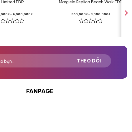
Limited EDP
Margiela Replica Beach Walk EDT
,000
₫
–
4,000,000
₫
350,000
₫
–
3,000,000
₫
Được
Được
xếp
xếp
hạng
hạng
0
0
5
5
sao
sao
G
FANPAGE