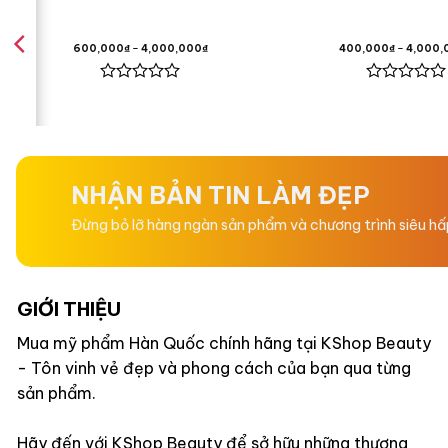
Hoa Cam
600,000
₫
–
4,000,000
₫
400,000
₫
–
4,000,
Hoa Nhài
Được
Được
xếp
xếp
hạng
hạng
0
0
Hương Cuối
5
5
sao
sao
NHẬN BẢN TIN LÀM ĐẸP
Hương Van
Đừng bỏ lỡ hàng ngàn sản phẩm và chương trình siêu h
Rêu Sồi,
GIỚI THIỆU
Mua mỹ phẩm Hàn Quốc chính hãng tại KShop Beauty
- Tôn vinh vẻ đẹp và phong cách của bạn qua từng
Đặc điểm
sản phẩm.
Hãy đến với KShop Beauty để sở hữu những thương