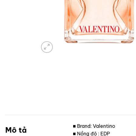
■ Brand: Valentino
Mô tả
■ Nồng độ : EDP