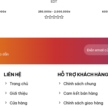
EDT
,
000
₫
250,000
₫
–
2,000,000
₫
600
 Sambac,
Được
xếp
hạng
0
5
sao
illa,
ấp dẫn
LIÊN HỆ
HỖ TRỢ KHÁCH HÀN
Trang chủ
Chính sách chung
Giới thiệu
Cam kết bán hàng
Cửa hàng
Chính sách giao hàng