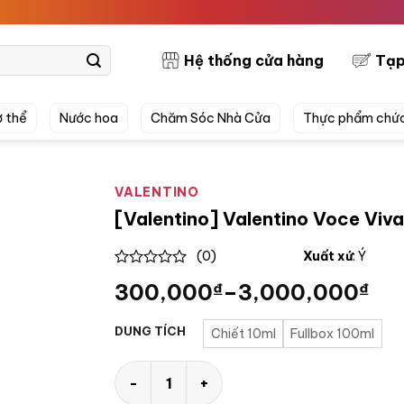
PRETT
Hệ thống cửa hàng
Tạp
 thể
Nước hoa
Chăm Sóc Nhà Cửa
Thực phẩm chứ
VALENTINO
[Valentino] Valentino Voce Viv
(0)
Xuất xứ
: Ý
0
300,000
₫
–
3,000,000
₫
out
of
5
DUNG TÍCH
Chiết 10ml
Fullbox 100ml
[Valentino] Valentino Voce Viva Intensa ED