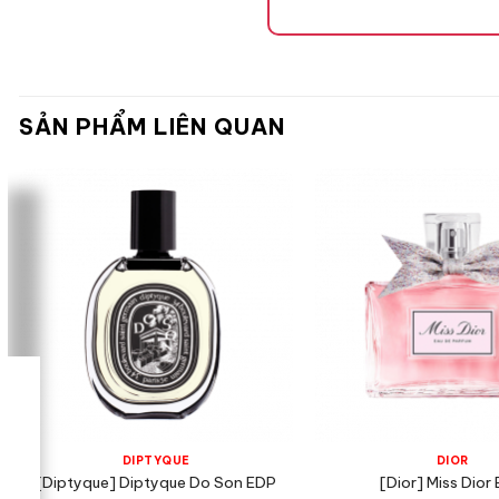
Mùi hương
SẢN PHẨM LIÊN QUAN
Tone Hương
Hương Đầu
Quả Cam 
Quả Cam 
DIPTYQUE
DIOR
Hương Giữa
[Diptyque] Diptyque Do Son EDP
[Dior] Miss Dior