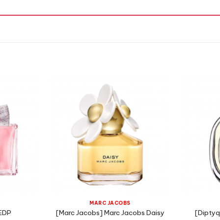
Hương Hoa Cỏ,
Bergamot,
Madarin,
MARC JACOBS
 EDP
[Marc Jacobs] Marc Jacobs Daisy
[Diptyq