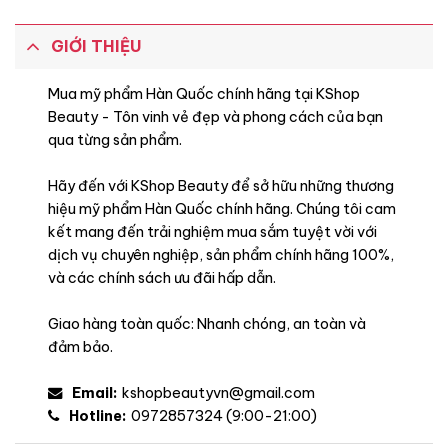
Lá Cây Bách,
GIỚI THIỆU
Lá Xô Thơm,
Mua mỹ phẩm Hàn Quốc chính hãng tại KShop
Beauty - Tôn vinh vẻ đẹp và phong cách của bạn
qua từng sản phẩm.
Hương Cuối
Hãy đến với KShop Beauty để sở hữu những thương
Hoắc Hương,
hiệu mỹ phẩm Hàn Quốc chính hãng. Chúng tôi cam
kết mang đến trải nghiệm mua sắm tuyệt vời với
dịch vụ chuyên nghiệp, sản phẩm chính hãng 100%,
Hương Ambroxan,
và các chính sách ưu đãi hấp dẫn.
Hương Biển,
Giao hàng toàn quốc: Nhanh chóng, an toàn và
đảm bảo.
Email:
kshopbeautyvn@gmail.com
Hotline:
0972857324 (9:00-21:00)