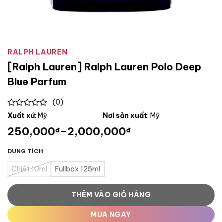
RALPH LAUREN
[Ralph Lauren] Ralph Lauren Polo Deep
Blue Parfum
(0)
0
Xuất xứ
: Mỹ
Nơi sản xuất
: Mỹ
out
250,000
–
2,000,000
₫
₫
of
5
DUNG TÍCH
Chiết 10ml
Fullbox 125ml
THÊM VÀO GIỎ HÀNG
MUA NGAY