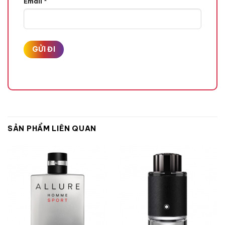
Email
*
Hương Gỗ,
SẢN PHẨM LIÊN QUAN
Hương Đầu
Quả Bưởi,
Quả Cam Bergamot,
Quả Xoài Xanh,