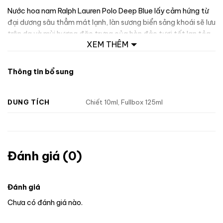
Nước hoa nam Ralph Lauren Polo Deep Blue lấy cảm hứng từ
đại dương sâu thẳm mát lạnh, làn sương biển sảng khoái sẽ lưu
trên da và mùi hương đặc trưng của hòn đảo tươi tốt lan tỏa
XEM THÊM
trong không khí – Nó là một loại hương thơm mạnh mẽ – mức
độ hoàn hảo cao nhất của hương thơm.
Thông tin bổ sung
DUNG TÍCH
Chiết 10ml, Fullbox 125ml
Đánh giá (0)
Đánh giá
Chưa có đánh giá nào.