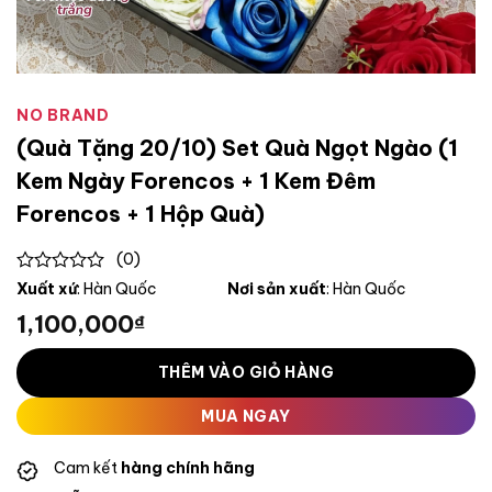
NO BRAND
(Quà Tặng 20/10) Set Quà Ngọt Ngào (1
Kem Ngày Forencos + 1 Kem Đêm
Forencos + 1 Hộp Quà)
(0)
0
Xuất xứ
: Hàn Quốc
Nơi sản xuất
: Hàn Quốc
out
1,100,000
₫
of
5
THÊM VÀO GIỎ HÀNG
MUA NGAY
Cam kết
hàng chính hãng