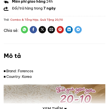
Miễn phí giao hàng
24h
Đổi/trả hàng trong
7 ngày
Thẻ:
Combo & Tổng Hợp
,
Quà Tặng 20/10
Mô tả
■ Brand : Forencos
■ Country : Korea
XEM THÊM