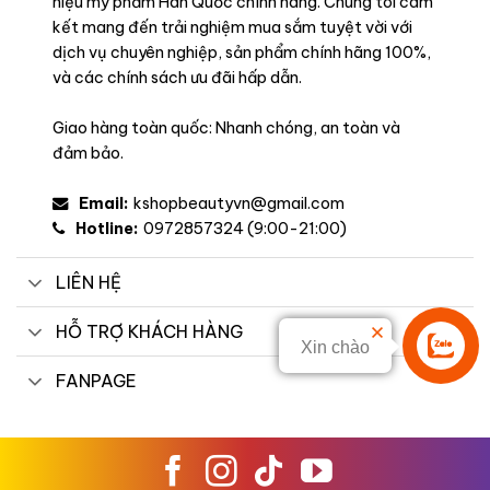
hiệu mỹ phẩm Hàn Quốc chính hãng. Chúng tôi cam
kết mang đến trải nghiệm mua sắm tuyệt vời với
dịch vụ chuyên nghiệp, sản phẩm chính hãng 100%,
và các chính sách ưu đãi hấp dẫn.
Giao hàng toàn quốc: Nhanh chóng, an toàn và
đảm bảo.
Email:
kshopbeautyvn@gmail.com
Hotline:
0972857324 (9:00-21:00)
LIÊN HỆ
HỖ TRỢ KHÁCH HÀNG
Xin chào
Liên hệ
FANPAGE