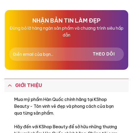
hạng
hạng
0
0
5
5
sao
sao
NHẬN BẢN TIN LÀM ĐẸP
Đừng bỏ lỡ hàng ngàn sản phẩm và chương trình siêu hấp
dẫn
GIỚI THIỆU
Mua mỹ phẩm Hàn Quốc chính hãng tại KShop
Beauty - Tôn vinh vẻ đẹp và phong cách của bạn
qua từng sản phẩm.
Hãy đến với KShop Beauty để sở hữu những thương