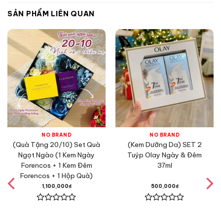
SẢN PHẨM LIÊN QUAN
NO BRAND
NO BRAND
(Quà Tặng 20/10) Set Quà
(Kem Dưỡng Da) SET 2
Ngọt Ngào (1 Kem Ngày
Tuýp Olay Ngày & Đêm
Forencos + 1 Kem Đêm
37ml
Forencos + 1 Hộp Quà)
1,100,000
₫
500,000
₫
Được
Được
xếp
xếp