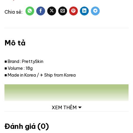
Mô tả
■ Brand : PrettySkin
■ Volume : 18g
■ Made in Korea / ✈ Ship from Korea
XEM THÊM
Đánh giá (0)