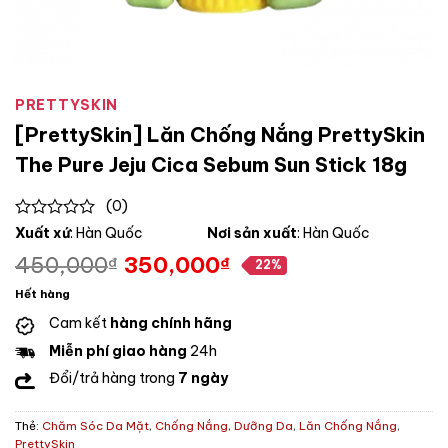
PRETTYSKIN
[PrettySkin] Lăn Chống Nắng PrettySkin
The Pure Jeju Cica Sebum Sun Stick 18g
(0)
0
Xuất xứ
: Hàn Quốc
Nơi sản xuất
: Hàn Quốc
out
450,000
350,000
₫
₫
of
22%
Giá
Giá
5
gốc
hiện
Hết hàng
là:
tại
Cam kết
hàng chính hãng
450,000₫.
là:
Miễn phí giao hàng
24h
350,000₫.
Đổi/trả hàng trong
7 ngày
Thẻ:
Chăm Sóc Da Mặt
,
Chống Nắng
,
Dưỡng Da
,
Lăn Chống Nắng
,
PrettySkin