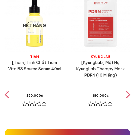
HẾT HÀNG
TIAM
KYUNGLAB
[Tiam] Tinh Chất Tiam
[KyungLab] Mặt Nạ
Vita B3 Source Serum 40ml
KyungLab Therapy Mask
PDRN (10 Miếng)
350,000
₫
180,000
₫
Được
Được
xếp
xếp
hạng
hạng
0
0
5
5
sao
sao